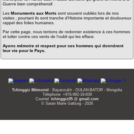
Guerre
bien compréhensif.
Les
Monuments aux Morts
sont souvent oubliés lors de nos
visites ; pourtant ils sont tranche d'Histoire importante et douloureux
rappel des folies humaines.
Par cette page, nous tentons de redonner existence à ces hommes
et lutter contre ces vents de l'oubli qui les efface.
Ayons mémoire et respect pour ces hommes qui donnèrent
leur vie pour le Pays.
Tchinggiz Mémoriel
- Bayanzukh - OULAN-BATOR - Mongolia
Téléphone: +976-992-19-839
Courriel:
tchinggiz05 @ gmail.com
© Saran Marie Galtsog - 2026