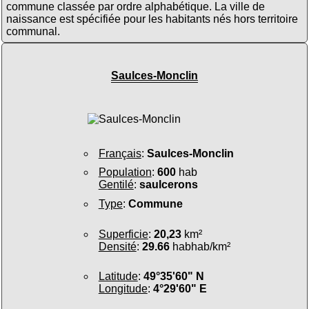
commune classée par ordre alphabétique. La ville de
naissance est spécifiée pour les habitants nés hors territoire
communal.
Saulces-Monclin
Français
:
Saulces-Monclin
Population
:
600
hab
Gentilé
:
saulcerons
Type
:
Commune
Superficie
:
20,23
km²
Densité
:
29.66
habhab/km²
Latitude
:
49°35'60" N
Longitude
:
4°29'60" E