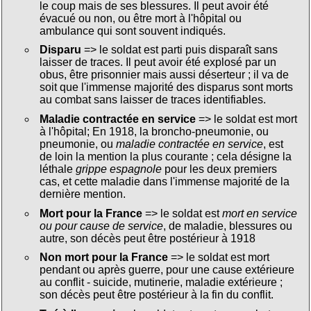
le coup mais de ses blessures. Il peut avoir été
évacué ou non, ou être mort à l'hôpital ou
ambulance qui sont souvent indiqués.
Disparu
=> le soldat est parti puis disparaît sans
laisser de traces. Il peut avoir été explosé par un
obus, être prisonnier mais aussi déserteur ; il va de
soit que l'immense majorité des disparus sont morts
au combat sans laisser de traces identifiables.
Maladie contractée en service
=> le soldat est mort
à l'hôpital; En 1918, la broncho-pneumonie, ou
pneumonie, ou
maladie contractée en service
, est
de loin la mention la plus courante ; cela désigne la
léthale
grippe espagnole
pour les deux premiers
cas, et cette maladie dans l'immense majorité de la
dernière mention.
Mort pour la France
=> le soldat est
mort en service
ou pour cause de service
, de maladie, blessures ou
autre, son décès peut être postérieur à 1918
Non mort pour la France
=> le soldat est mort
pendant ou après guerre, pour une cause extérieure
au conflit - suicide, mutinerie, maladie extérieure ;
son décès peut être postérieur à la fin du conflit.