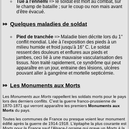
Tué à l'ennemi
=> le soldat est mort au combat, sur
le champ de bataille ; sur le coup ou non mais avant
d'être évacué.
⤇
Quelques maladies de soldat
Pied de tranchée
=> Maladie bien décrite lors du 1°
conflit mondial. Liée à l'exposition des pieds à un
milieu humide et froid jusqu'à 16° C. Le soldat
ressent des douleurs et enflures aux pieds et
jambes, ceci lié à une mauvaise vascularisation des
tissus. Non traité rapidement, ce syndrôme qui peut
apparaître en un jour, entraine des lésions, ulcères
pouvant aller à gangrène et mortelle septicémie.
⤇
Les Monuments aux Morts
Les
Monuments aux Morts
rappellent les soldats morts pour le pays
lors des derniers conflits. C'est la guerre franco-prussienne de
1870-1871 qui verront apparaître les premiers
Monuments aux
Morts
du pays.
Toutes les communes de France ou presque voient leur monument
édifié après la guerre de 1914-1918. L'épitaphe la plus courante est
Morts pour la France
sauf l'Alsace-Lorraine qui grave un
Morts à la