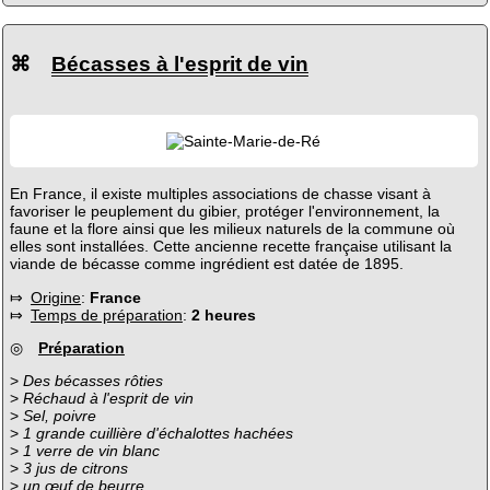
⌘
Bécasses à l'esprit de vin
En France, il existe multiples associations de chasse visant à
favoriser le peuplement du gibier, protéger l'environnement, la
faune et la flore ainsi que les milieux naturels de la commune où
elles sont installées. Cette ancienne recette française utilisant la
viande de bécasse comme ingrédient est datée de 1895.
⤇
Origine
:
France
⤇
Temps de préparation
:
2 heures
◎
Préparation
>
Des bécasses rôties
>
Réchaud à l'esprit de vin
>
Sel, poivre
>
1 grande cuillière d'échalottes hachées
>
1 verre de vin blanc
>
3 jus de citrons
>
un œuf de beurre