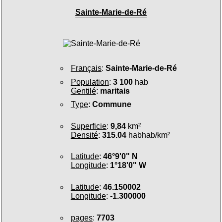
Sainte-Marie-de-Ré
Français
:
Sainte-Marie-de-Ré
Population
:
3 100
hab
Gentilé
:
maritais
Type
:
Commune
Superficie
:
9,84
km²
Densité
:
315.04
habhab/km²
Latitude
:
46°9'0" N
Longitude
:
1°18'0" W
Latitude
:
46.150002
Longitude
:
-1.300000
pages
:
7703