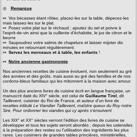
◎
Remarque
⤇ Vos bécasses étant rôties, placez-les sur la table, dépecez-les
mais laissez-les sur le plat.
⤇ Posez votre plat sur le réchaud ; ajoutez du sel et poivre à
l'esprit-de-vin ainsi que la cuillerée d'échalotte, le jus de citron et le
beurre
⤇ Saupoudrez votre salmis de chapelure et laisser mijoter dix
minutes en retournant régulièrement.
⤇
Servez les morceaux et à table, les enfants
!
⤇
Notre ancienne gastronomie
Nos anciennes recettes de cuisine évoluent, non seulement au gré
des années et des goûts, mais aussi au gré des familles et de nos
cordons-bleus familiaux qui les mitonnent à la maison avec amour.
Un des plus anciens livres de cuisine écrit en langue française, un
manuscrit daté du XIV° siècle, est celui de
Guillaume Tirel
, dit
Taillevent
, cuisinier du Roi de France, et auteur d'un livre de
recettes intitulé
Le Viandier Taillevent, maîstre queux du Roy notre
Sire. Pour ordonner les viandes qui cy après s'ensuivent
Les XIX° et XX° siècles verront l'édition des livres de cuisine se
développer et tous les sujets seront abordés ; depuis les ustensiles
à la préparation des restes ou l'utilisation des ingrédients les plus
rares. Les cuisiniers de grandes tables princières, ministérielles,