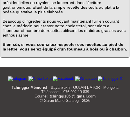
présidentielles ou royales, se lanceront dans l'écriture
gastronomique, allant de la simple recette des œufs au plat à la
poésie gustative la plus élaborée.
Beaucoup d'ingrédients nous voyant maintenant fuir en courant
chez le médecin pour tester notre cholestérol, sont alors à
l'honneur et nombre de recettes utilisent les matières grasses avec
enthousiasme.
Bien sûr, si vous souhaitez respecter ces recettes au pied de
la lettre, vous serez équipé d'un fourneau à bois ou à charbon.
Tchinggiz Mémoriel
- Bayanzukh - OULAN-BATOR - Mongolia
Téléphone: +976-992-19-839
Courriel:
tchinggiz05 @ gmail.com
© Saran Marie Galtsog - 2026