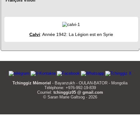
François Villon
Calvi
: Année 1942: La Légion est en Syrie
Tchinggiz Mémoriel
- Bayanzukh - OULAN-BATOR - Mongolia
Téléphone: +976-992-19-839
Courriel:
tchinggiz05 @ gmail.com
© Saran Marie Galtsog - 2026