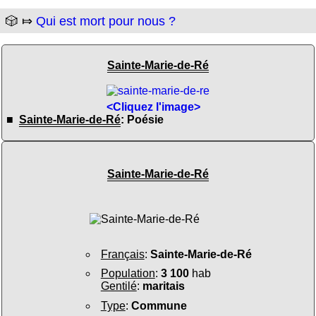
🎲 ⤇
Qui est mort pour nous ?
Sainte-Marie-de-Ré
<Cliquez l'image>
■
Sainte-Marie-de-Ré
: Poésie
Sainte-Marie-de-Ré
Français
:
Sainte-Marie-de-Ré
Population
:
3 100
hab
Gentilé
:
maritais
Type
:
Commune