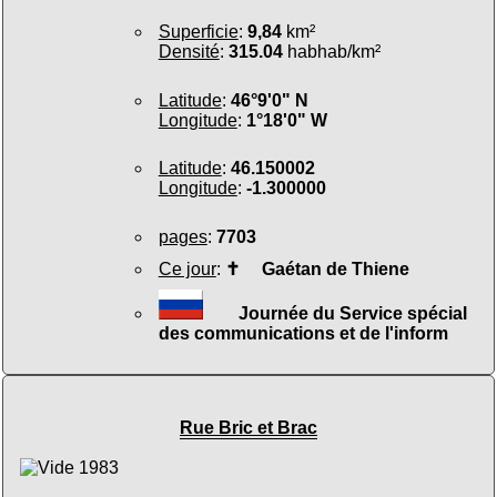
Superficie
:
9,84
km²
Densité
:
315.04
habhab/km²
Latitude
:
46°9'0" N
Longitude
:
1°18'0" W
Latitude
:
46.150002
Longitude
:
-1.300000
pages
:
7703
Ce jour
:
✝
Gaétan de Thiene
Journée du Service spécial
des communications et de l'inform
Rue Bric et Brac