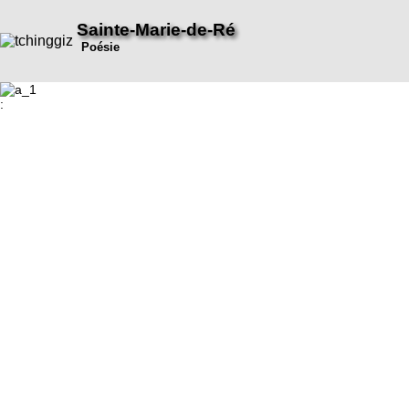
Sainte-Marie-de-Ré
Poésie
: