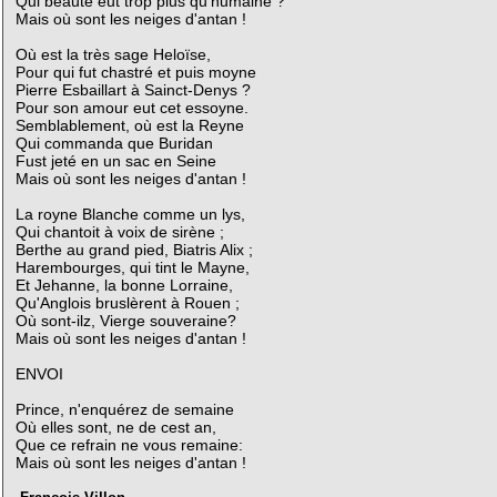
Qui beauté eut trop plus qu'humaine ?
Mais où sont les neiges d'antan !
Où est la très sage Heloïse,
Pour qui fut chastré et puis moyne
Pierre Esbaillart à Sainct-Denys ?
Pour son amour eut cet essoyne.
Semblablement, où est la Reyne
Qui commanda que Buridan
Fust jeté en un sac en Seine
Mais où sont les neiges d'antan !
La royne Blanche comme un lys,
Qui chantoit à voix de sirène ;
Berthe au grand pied, Biatris Alix ;
Harembourges, qui tint le Mayne,
Et Jehanne, la bonne Lorraine,
Qu'Anglois bruslèrent à Rouen ;
Où sont-ilz, Vierge souveraine?
Mais où sont les neiges d'antan !
ENVOI
Prince, n'enquérez de semaine
Où elles sont, ne de cest an,
Que ce refrain ne vous remaine:
Mais où sont les neiges d'antan !