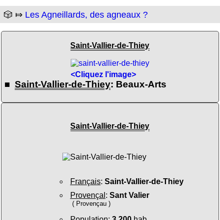
🎲 ⤇
Les Agneillards, des agneaux ?
Saint-Vallier-de-Thiey
<Cliquez l'image>
■
Saint-Vallier-de-Thiey
: Beaux-Arts
Saint-Vallier-de-Thiey
Français
:
Saint-Vallier-de-Thiey
Provençal
:
Sant Valier
( Provençau )
Population
:
3 200
hab