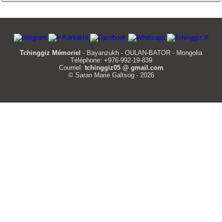
Tchinggiz Mémoriel
- Bayanzukh - OULAN-BATOR - Mongolia
Téléphone: +976-992-19-839
Courriel:
tchinggiz05 @ gmail.com
© Saran Marie Galtsog - 2026