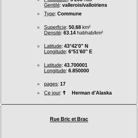
Gentilé
:
vallerois/valloiriens
Type
:
Commune
Superficie
:
50,68
km²
Densité
:
63.14
habhab/km²
Latitude
:
43°42'0" N
Longitude
:
6°51'60" E
Latitude
:
43.700001
Longitude
:
6.850000
pages
:
17
Ce jour
:
☦
Herman d'Alaska
Rue Bric et Brac