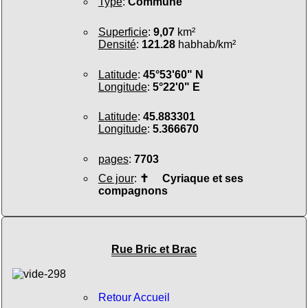
Type
:
Commune
Superficie
:
9,07
km²
Densité
:
121.28
habhab/km²
Latitude
:
45°53'60" N
Longitude
:
5°22'0" E
Latitude
:
45.883301
Longitude
:
5.366670
pages
:
7703
Ce jour
:
✝
Cyriaque et ses
compagnons
Rue Bric et Brac
Retour Accueil