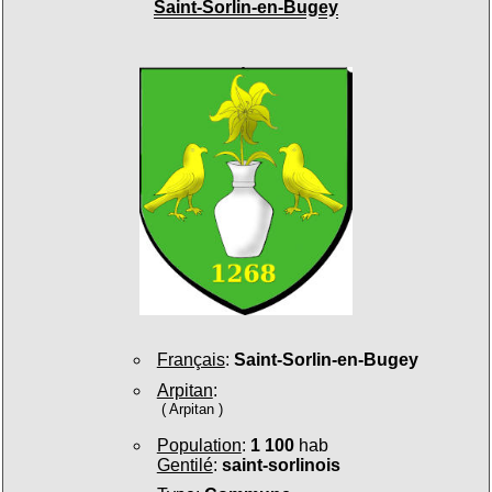
Saint-Sorlin-en-Bugey
Français
:
Saint-Sorlin-en-Bugey
Arpitan
:
( Arpitan )
Population
:
1 100
hab
Gentilé
:
saint-sorlinois