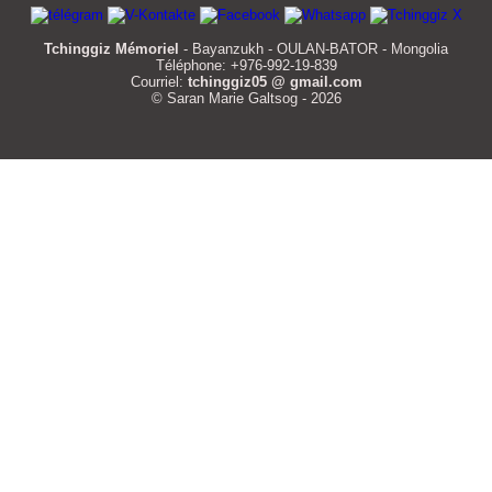
Tchinggiz Mémoriel
- Bayanzukh - OULAN-BATOR - Mongolia
Téléphone: +976-992-19-839
Courriel:
tchinggiz05 @ gmail.com
© Saran Marie Galtsog - 2026