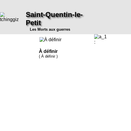
Saint-Quentin-le-
Petit
Les Morts aux guerres
:
À définir
( À définir )