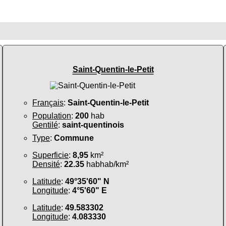
Saint-Quentin-le-Petit
Français
:
Saint-Quentin-le-Petit
Population
:
200
hab
Gentilé
:
saint-quentinois
Type
:
Commune
Superficie
:
8,95
km²
Densité
:
22.35
habhab/km²
Latitude
:
49°35'60" N
Longitude
:
4°5'60" E
Latitude
:
49.583302
Longitude
:
4.083330