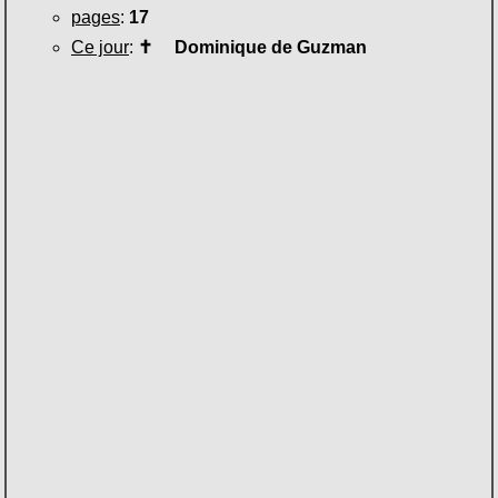
pages
:
17
Ce jour
:
✝
Dominique de Guzman