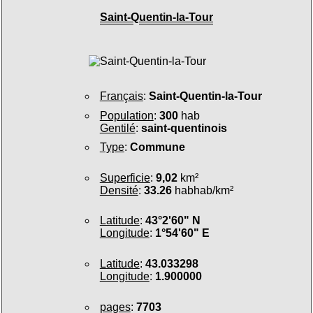
Saint-Quentin-la-Tour
Français
:
Saint-Quentin-la-Tour
Population
:
300
hab
Gentilé
:
saint-quentinois
Type
:
Commune
Superficie
:
9,02
km²
Densité
:
33.26
habhab/km²
Latitude
:
43°2'60" N
Longitude
:
1°54'60" E
Latitude
:
43.033298
Longitude
:
1.900000
pages
:
7703