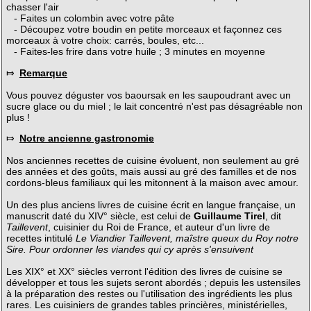
chasser l'air
- Faites un colombin avec votre pâte
- Découpez votre boudin en petite morceaux et façonnez ces
morceaux à votre choix: carrés, boules, etc...
- Faites-les frire dans votre huile ; 3 minutes en moyenne
⤇
Remarque
Vous pouvez déguster vos baoursak en les saupoudrant avec un
sucre glace ou du miel ; le lait concentré n'est pas désagréable non
plus !
⤇
Notre ancienne gastronomie
Nos anciennes recettes de cuisine évoluent, non seulement au gré
des années et des goûts, mais aussi au gré des familles et de nos
cordons-bleus familiaux qui les mitonnent à la maison avec amour.
Un des plus anciens livres de cuisine écrit en langue française, un
manuscrit daté du XIV° siècle, est celui de
Guillaume Tirel
, dit
Taillevent
, cuisinier du Roi de France, et auteur d'un livre de
recettes intitulé
Le Viandier Taillevent, maîstre queux du Roy notre
Sire. Pour ordonner les viandes qui cy après s'ensuivent
Les XIX° et XX° siècles verront l'édition des livres de cuisine se
développer et tous les sujets seront abordés ; depuis les ustensiles
à la préparation des restes ou l'utilisation des ingrédients les plus
rares. Les cuisiniers de grandes tables princières, ministérielles,