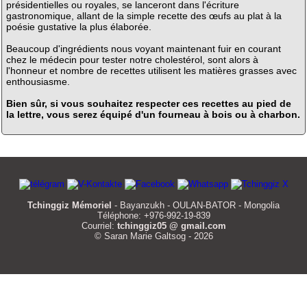
présidentielles ou royales, se lanceront dans l'écriture
gastronomique, allant de la simple recette des œufs au plat à la
poésie gustative la plus élaborée.
Beaucoup d'ingrédients nous voyant maintenant fuir en courant
chez le médecin pour tester notre cholestérol, sont alors à
l'honneur et nombre de recettes utilisent les matières grasses avec
enthousiasme.
Bien sûr, si vous souhaitez respecter ces recettes au pied de
la lettre, vous serez équipé d'un fourneau à bois ou à charbon.
Tchinggiz Mémoriel
- Bayanzukh - OULAN-BATOR - Mongolia
Téléphone: +976-992-19-839
Courriel:
tchinggiz05 @ gmail.com
© Saran Marie Galtsog - 2026