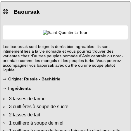
⌘
Baoursak
Les baoursak sont beignets dorés bien agréables. Ils sont
intimement liés à la vie nomade et vous pourrez trouver des
variantes chez d'autres peuples nomade d'Asie centrale ou nord-
orientale comme les mongols et les peuples turks. Vous pourrez
accompagner vos baoursak avec du thé ou une soupe plutôt
liquide.
⤇
Origine
:
Russie - Bachkirie
⤇
Ingrédients
3 tasses de farine
3 cuillières à soupe de sucre
2 tasses de lait
1 cuillière à soupe de miel
1 cuillière à soupe de levure ; laissez-la s'activer - elle