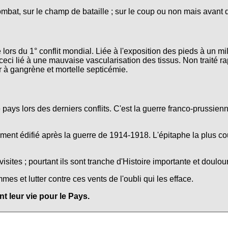
ombat, sur le champ de bataille ; sur le coup ou non mais avant 
lors du 1° conflit mondial. Liée à l'exposition des pieds à un mi
ceci lié à une mauvaise vascularisation des tissus. Non traité r
r à gangrène et mortelle septicémie.
e pays lors des derniers conflits. C'est la guerre franco-prussie
nt édifié après la guerre de 1914-1918. L'épitaphe la plus co
isites ; pourtant ils sont tranche d'Histoire importante et doulo
s et lutter contre ces vents de l'oubli qui les efface.
 leur vie pour le Pays.