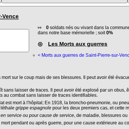
ur-Vence
⤇
0
soldats nés ou vivant dans la commune 
dans notre base mémorielle ; soit
0%
◎
Les Morts aux guerres
< Morts aux guerres de Saint-Pierre-sur-Ven
s mort sur le coup mais de ses blessures. Il peut avoir été évacu
ît sans laisser de traces. Il peut avoir été explosé par un obus, ê
s au combat sans laisser de traces identifiables.
dat est mort à l'hôpital; En 1918, la broncho-pneumonie, ou pn
 léthale
grippe espagnole
pour les deux premiers cas, et cette 
 en service ou pour cause de service
, de maladie, blessures ou 
t mort pendant ou après guerre, pour une cause extérieure au conf