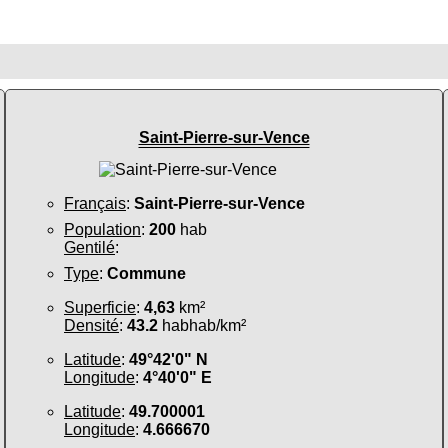
Saint-Pierre-sur-Vence
Français
:
Saint-Pierre-sur-Vence
Population
:
200
hab
Gentilé
:
Type
:
Commune
Superficie
:
4,63
km²
Densité
:
43.2
habhab/km²
Latitude
:
49°42'0" N
Longitude
:
4°40'0" E
Latitude
:
49.700001
Longitude
:
4.666670