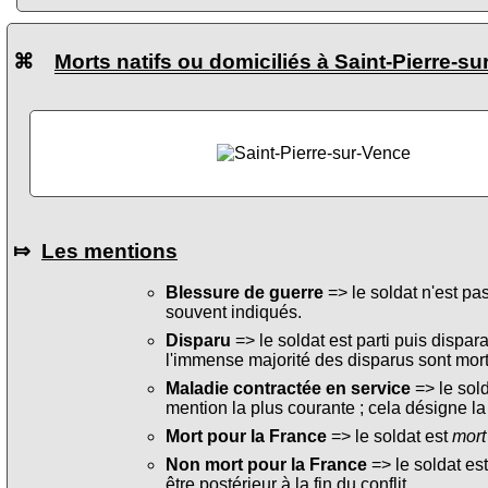
⌘
Morts natifs ou domiciliés à Saint-Pierre-s
⤇
Les mentions
Blessure de guerre
=> le soldat n'est pa
souvent indiqués.
Disparu
=> le soldat est parti puis dispara
l'immense majorité des disparus sont mort
Maladie contractée en service
=> le sol
mention la plus courante ; cela désigne la
Mort pour la France
=> le soldat est
mort
Non mort pour la France
=> le soldat es
être postérieur à la fin du conflit.