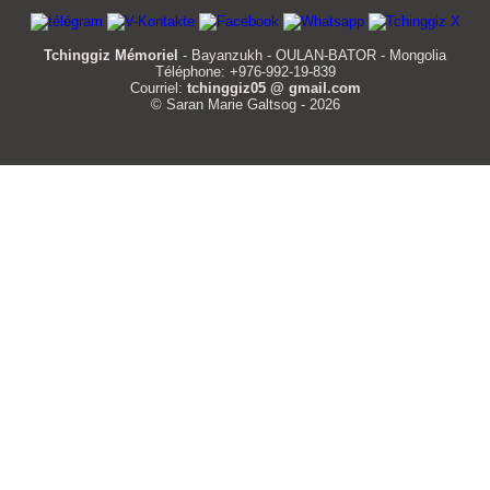
Tchinggiz Mémoriel
- Bayanzukh - OULAN-BATOR - Mongolia
Téléphone: +976-992-19-839
Courriel:
tchinggiz05 @ gmail.com
© Saran Marie Galtsog - 2026