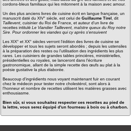
cordons-bleus familiaux qui les mitonnent à la maison avec amour.
Un des plus anciens livres de cuisine écrit en langue française, un
manuscrit daté du XIV° siècle, est celui de
Guillaume Tirel
, dit
Taillevent
, cuisinier du Roi de France, et auteur d'un livre de
recettes intitulé
Le Viandier Taillevent, maîstre queux du Roy notre
Sire. Pour ordonner les viandes qui cy après s'ensuivent
Les XIX° et XX° siècles verront l'édition des livres de cuisine se
développer et tous les sujets seront abordés ; depuis les ustensiles
à la préparation des restes ou l'utilisation des ingrédients les plus
rares. Les cuisiniers de grandes tables princières, ministérielles,
présidentielles ou royales, se lanceront dans l'écriture
gastronomique, allant de la simple recette des œufs au plat à la
poésie gustative la plus élaborée.
Beaucoup d'ingrédients nous voyant maintenant fuir en courant
chez le médecin pour tester notre cholestérol, sont alors à
l'honneur et nombre de recettes utilisent les matières grasses avec
enthousiasme.
Bien sûr, si vous souhaitez respecter ces recettes au pied de
la lettre, vous serez équipé d'un fourneau à bois ou à charbon.