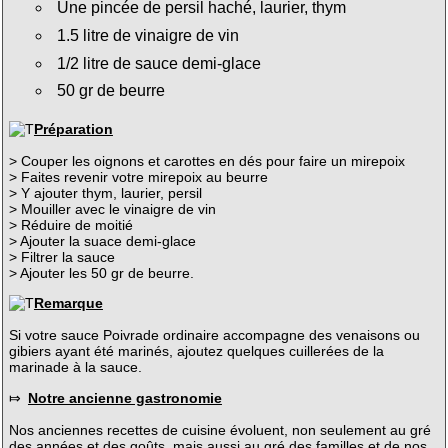
Une pincée de persil haché, laurier, thym
1.5 litre de vinaigre de vin
1/2 litre de sauce demi-glace
50 gr de beurre
Préparation
> Couper les oignons et carottes en dés pour faire un mirepoix
> Faites revenir votre mirepoix au beurre
> Y ajouter thym, laurier, persil
> Mouiller avec le vinaigre de vin
> Réduire de moitié
> Ajouter la suace demi-glace
> Filtrer la sauce
> Ajouter les 50 gr de beurre.
Remarque
Si votre sauce Poivrade ordinaire accompagne des venaisons ou
gibiers ayant été marinés, ajoutez quelques cuillerées de la
marinade à la sauce.
⤇
Notre ancienne gastronomie
Nos anciennes recettes de cuisine évoluent, non seulement au gré
des années et des goûts, mais aussi au gré des familles et de nos