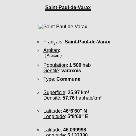
Saint-Paul-de-Varax
Français
:
Saint-Paul-de-Varax
Arpitan
:
( Arpitan )
Population
:
1 500
hab
Gentilé
:
varaxois
Type
:
Commune
Superficie
:
25,97
km²
Densité
:
57.76
habhab/km²
Latitude
:
46°6'60" N
Longitude
:
5°8'60" E
Latitude
:
46.099998
Longitude
:
5.133330