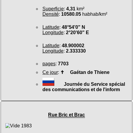
Superficie
:
4,31
km²
Densité
:
10580.05
habhab/km²
Latitude
:
48°54'0" N
Longitude
:
2°20'60" E
Latitude
:
48.900002
Longitude
:
2.333330
pages
:
7703
Ce jour
:
✝
Gaétan de Thiene
Journée du Service spécial
des communications et de l'inform
Rue Bric et Brac