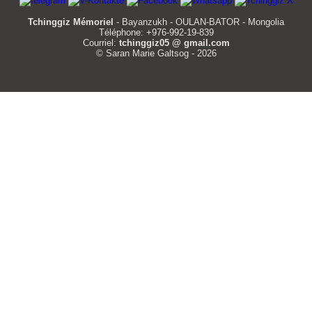
Tchinggiz Mémoriel
- Bayanzukh - OULAN-BATOR - Mongolia
Téléphone: +976-992-19-839
Courriel:
tchinggiz05 @ gmail.com
© Saran Marie Galtsog - 2026