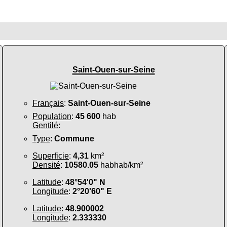
Saint-Ouen-sur-Seine
Français
:
Saint-Ouen-sur-Seine
Population
:
45 600
hab
Gentilé
:
Type
:
Commune
Superficie
:
4,31
km²
Densité
:
10580.05
habhab/km²
Latitude
:
48°54'0" N
Longitude
:
2°20'60" E
Latitude
:
48.900002
Longitude
:
2.333330