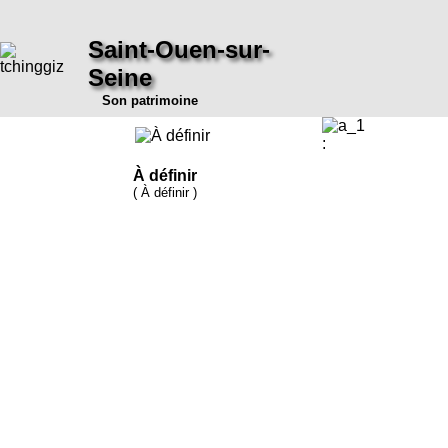
Saint-Ouen-sur-
Seine
Son patrimoine
:
À définir
( À définir )