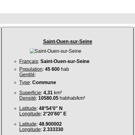
Saint-Ouen-sur-Seine
Français
:
Saint-Ouen-sur-Seine
Population
:
45 600
hab
Gentilé
:
Type
:
Commune
Superficie
:
4,31
km²
Densité
:
10580.05
habhab/km²
Latitude
:
48°54'0" N
Longitude
:
2°20'60" E
Latitude
:
48.900002
Longitude
:
2.333330