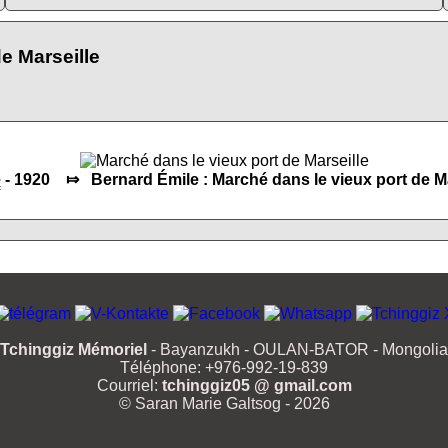
e Marseille
e
- 1920 ⤇ Bernard Émile : Marché dans le vieux port de Ma
Tchinggiz Mémoriel
- Bayanzukh - OULAN-BATOR - Mongolia
Téléphone: +976-992-19-839
Courriel:
tchinggiz05 @ gmail.com
© Saran Marie Galtsog - 2026