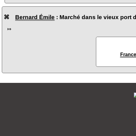
⌘
Bernard Émile
: Marché dans le vieux port d
⤇
Franc