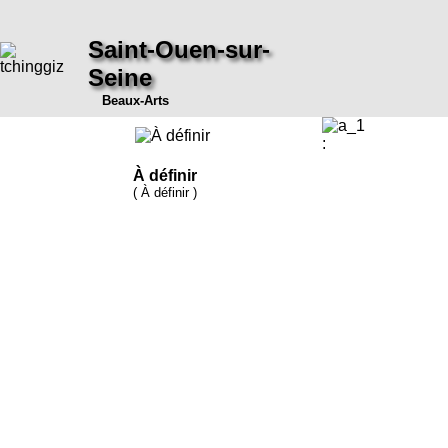
Saint-Ouen-sur-
Seine
Beaux-Arts
:
À définir
( À définir )