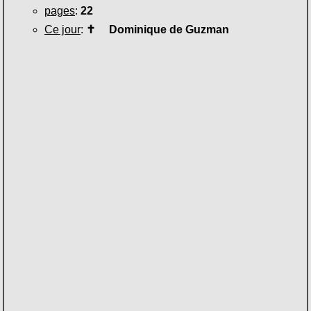
pages
:
22
Ce jour
:
✝
Dominique de Guzman