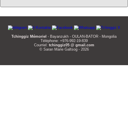
Tchinggiz Mémoriel
- Bayanzukh - OULAN-BATOR - Mongolia
Téléphone: +976-992-19-839
Courriel:
tchinggiz05 @ gmail.com
© Saran Marie Galtsog - 2026