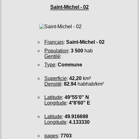
Saint-Michel - 02
Français
:
Saint-Michel - 02
Population
:
3 500
hab
Gentilé
:
Type
:
Commune
Superficie
:
42,20
km²
Densité
:
82.94
habhab/km²
Latitude
:
49°55'0" N
Longitude
:
4°8'60" E
Latitude
:
49.916698
Longitude
:
4.133330
pages
:
7703