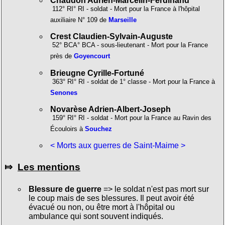
Chaudon Adrien-Marcelin-Ferdinand
112° RI° RI - soldat - Mort pour la France à l'hôpital
auxiliaire N° 109 de
Marseille
Crest Claudien-Sylvain-Auguste
52° BCA° BCA - sous-lieutenant - Mort pour la France
près de
Goyencourt
Brieugne Cyrille-Fortuné
363° RI° RI - soldat de 1° classe - Mort pour la France à
Senones
Novarèse Adrien-Albert-Joseph
159° RI° RI - soldat - Mort pour la France au Ravin des
Écouloirs à
Souchez
< Morts aux guerres de Saint-Maime >
⤇
Les mentions
Blessure de guerre
=> le soldat n'est pas mort sur
le coup mais de ses blessures. Il peut avoir été
évacué ou non, ou être mort à l'hôpital ou
ambulance qui sont souvent indiqués.