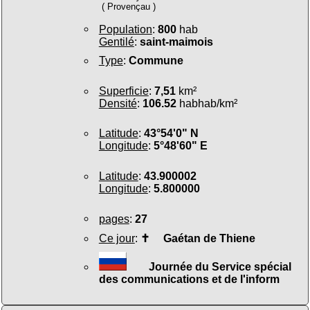
( Provençau )
Population
:
800
hab
Gentilé
:
saint-maimois
Type
:
Commune
Superficie
:
7,51
km²
Densité
:
106.52
habhab/km²
Latitude
:
43°54'0" N
Longitude
:
5°48'60" E
Latitude
:
43.900002
Longitude
:
5.800000
pages
:
27
Ce jour
:
✝
Gaétan de Thiene
Journée du Service spécial
des communications et de l'inform