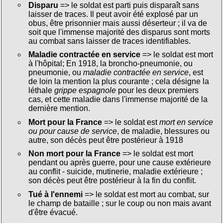
Disparu
=> le soldat est parti puis disparaît sans
laisser de traces. Il peut avoir été explosé par un
obus, être prisonnier mais aussi déserteur ; il va de
soit que l'immense majorité des disparus sont morts
au combat sans laisser de traces identifiables.
Maladie contractée en service
=> le soldat est mort
à l'hôpital; En 1918, la broncho-pneumonie, ou
pneumonie, ou
maladie contractée en service
, est
de loin la mention la plus courante ; cela désigne la
léthale
grippe espagnole
pour les deux premiers
cas, et cette maladie dans l'immense majorité de la
dernière mention.
Mort pour la France
=> le soldat est
mort en service
ou pour cause de service
, de maladie, blessures ou
autre, son décès peut être postérieur à 1918
Non mort pour la France
=> le soldat est mort
pendant ou après guerre, pour une cause extérieure
au conflit - suicide, mutinerie, maladie extérieure ;
son décès peut être postérieur à la fin du conflit.
Tué à l'ennemi
=> le soldat est mort au combat, sur
le champ de bataille ; sur le coup ou non mais avant
d'être évacué.