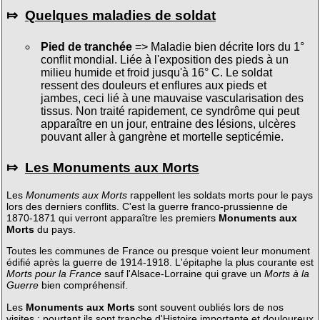
⤇
Quelques maladies de soldat
Pied de tranchée
=> Maladie bien décrite lors du 1°
conflit mondial. Liée à l'exposition des pieds à un
milieu humide et froid jusqu'à 16° C. Le soldat
ressent des douleurs et enflures aux pieds et
jambes, ceci lié à une mauvaise vascularisation des
tissus. Non traité rapidement, ce syndrôme qui peut
apparaître en un jour, entraine des lésions, ulcères
pouvant aller à gangrène et mortelle septicémie.
⤇
Les Monuments aux Morts
Les
Monuments aux Morts
rappellent les soldats morts pour le pays
lors des derniers conflits. C'est la guerre franco-prussienne de
1870-1871 qui verront apparaître les premiers
Monuments aux
Morts
du pays.
Toutes les communes de France ou presque voient leur monument
édifié après la guerre de 1914-1918. L'épitaphe la plus courante est
Morts pour la France
sauf l'Alsace-Lorraine qui grave un
Morts à la
Guerre
bien compréhensif.
Les
Monuments aux Morts
sont souvent oubliés lors de nos
visites ; pourtant ils sont tranche d'Histoire importante et douloureux