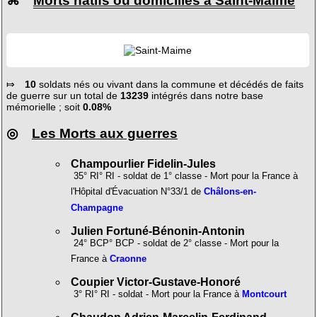
⌘
Morts natifs ou domiciliés à Saint-Maime
⤇
10
soldats nés ou vivant dans la commune et décédés de faits
de guerre sur un total de
13239
intégrés dans notre base
mémorielle ; soit
0.08%
◎
Les Morts aux guerres
Champourlier Fidelin-Jules
35° RI° RI - soldat de 1° classe - Mort pour la France à
l'Hôpital d'Évacuation N°33/1 de
Châlons-en-
Champagne
Julien Fortuné-Bénonin-Antonin
24° BCP° BCP - soldat de 2° classe - Mort pour la
France à
Craonne
Coupier Victor-Gustave-Honoré
3° RI° RI - soldat - Mort pour la France à
Montcourt