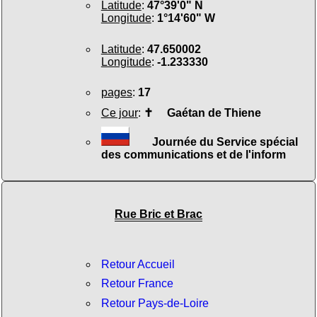
Latitude
:
47°39'0" N
Longitude
:
1°14'60" W
Latitude
:
47.650002
Longitude
:
-1.233330
pages
:
17
Ce jour
:
✝
Gaétan de Thiene
Journée du Service spécial
des communications et de l'inform
Rue Bric et Brac
Retour Accueil
Retour France
Retour Pays-de-Loire