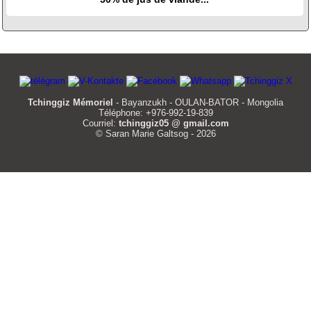
Tchinggiz Mémoriel
- Bayanzukh - OULAN-BATOR - Mongolia
Téléphone: +976-992-19-839
Courriel:
tchinggiz05 @ gmail.com
© Saran Marie Galtsog - 2026