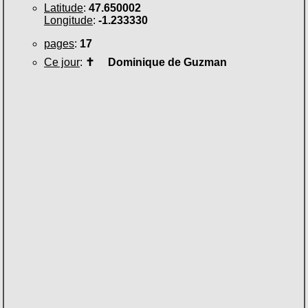
Latitude
:
47.650002
Longitude
:
-1.233330
pages
:
17
Ce jour
:
✝
Dominique de Guzman