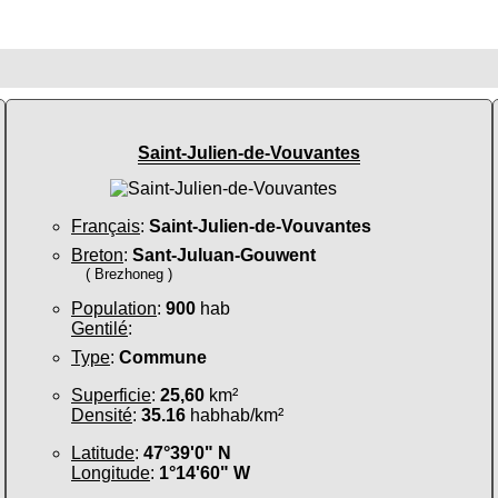
Saint-Julien-de-Vouvantes
Français
:
Saint-Julien-de-Vouvantes
Breton
:
Sant-Juluan-Gouwent
( Brezhoneg )
Population
:
900
hab
Gentilé
:
Type
:
Commune
Superficie
:
25,60
km²
Densité
:
35.16
habhab/km²
Latitude
:
47°39'0" N
Longitude
:
1°14'60" W