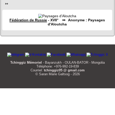
⤇
Fédération de Russie
- XVII° ⤇ Anonyme : Paysages
d'Aloutcha
Tchinggiz Mémoriel
- Bayanzukh - OULAN-BATOR - Mongolia
Téléphone: +976-992-19-839
Courriel:
tchinggiz05 @ gmail.com
© Saran Marie Galtsog - 2026