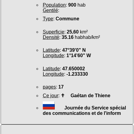
Population
:
900
hab
Gentilé
:
Type
:
Commune
Superficie
:
25,60
km²
Densité
:
35.16
habhab/km²
Latitude
:
47°39'0" N
Longitude
:
1°14'60" W
Latitude
:
47.650002
Longitude
:
-1.233330
pages
:
17
Ce jour
:
✝
Gaétan de Thiene
Journée du Service spécial
des communications et de l'inform