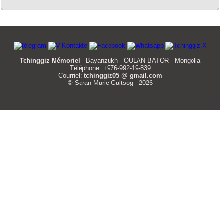
Tchinggiz Mémoriel
- Bayanzukh - OULAN-BATOR - Mongolia
Téléphone: +976-992-19-839
Courriel:
tchinggiz05 @ gmail.com
© Saran Marie Galtsog - 2026