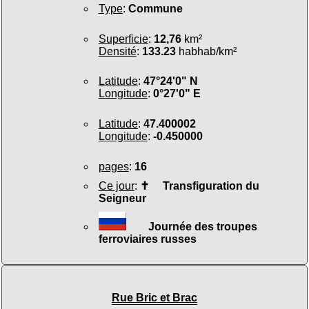
Type
:
Commune
Superficie
:
12,76
km²
Densité
:
133.23
habhab/km²
Latitude
:
47°24'0" N
Longitude
:
0°27'0" E
Latitude
:
47.400002
Longitude
:
-0.450000
pages
:
16
Ce jour
:
✝
Transfiguration du
Seigneur
Journée des troupes
ferroviaires russes
Rue Bric et Brac