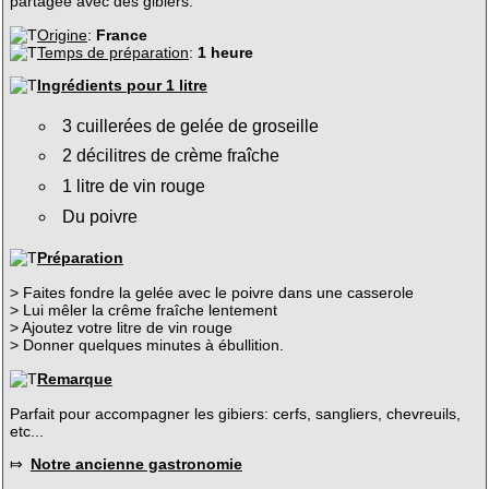
partagée avec des gibiers.
Origine
:
France
Temps de préparation
:
1 heure
Ingrédients pour 1 litre
3 cuillerées de gelée de groseille
2 décilitres de crème fraîche
1 litre de vin rouge
Du poivre
Préparation
> Faites fondre la gelée avec le poivre dans une casserole
> Lui mêler la crême fraîche lentement
> Ajoutez votre litre de vin rouge
> Donner quelques minutes à ébullition.
Remarque
Parfait pour accompagner les gibiers: cerfs, sangliers, chevreuils,
etc...
⤇
Notre ancienne gastronomie