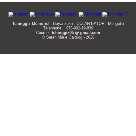
Tchinggiz Mémoriel
- Bayanzukh - OULAN-BATOR - Mongolia
Téléphone: +976-992-19-839
Courriel:
tchinggiz05 @ gmail.com
© Saran Marie Galtsog - 2026