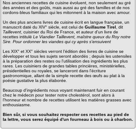
Nos anciennes recettes de cuisine évoluent, non seulement au gré
des années et des goûts, mais aussi au gré des familles et de nos
cordons-bleus familiaux qui les mitonnent à la maison avec amour.
Un des plus anciens livres de cuisine écrit en langue française, un
manuscrit daté du XIV° siècle, est celui de
Guillaume Tirel
, dit
Taillevent
, cuisinier du Roi de France, et auteur d'un livre de
recettes intitulé
Le Viandier Taillevent, maîstre queux du Roy notre
Sire. Pour ordonner les viandes qui cy après s'ensuivent
Les XIX° et XX° siècles verront l'édition des livres de cuisine se
développer et tous les sujets seront abordés ; depuis les ustensiles
à la préparation des restes ou l'utilisation des ingrédients les plus
rares. Les cuisiniers de grandes tables princières, ministérielles,
présidentielles ou royales, se lanceront dans l'écriture
gastronomique, allant de la simple recette des œufs au plat à la
poésie gustative la plus élaborée.
Beaucoup d'ingrédients nous voyant maintenant fuir en courant
chez le médecin pour tester notre cholestérol, sont alors à
l'honneur et nombre de recettes utilisent les matières grasses avec
enthousiasme.
Bien sûr, si vous souhaitez respecter ces recettes au pied de
la lettre, vous serez équipé d'un fourneau à bois ou à charbon.