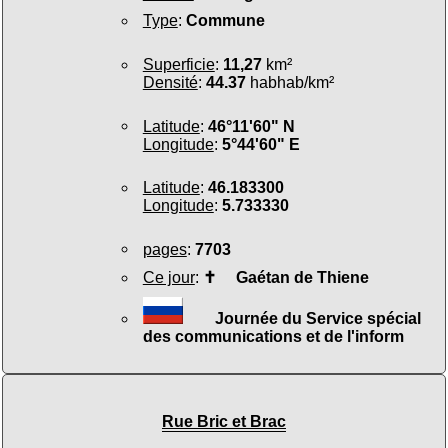
Type
:
Commune
Superficie
:
11,27
km²
Densité
:
44.37
habhab/km²
Latitude
:
46°11'60" N
Longitude
:
5°44'60" E
Latitude
:
46.183300
Longitude
:
5.733330
pages
:
7703
Ce jour
:
✝
Gaétan de Thiene
Journée du Service spécial
des communications et de l'inform
Rue Bric et Brac