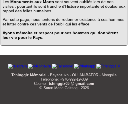
Les
Monuments aux Morts
sont souvent oubliés lors de nos
visites ; pourtant ils sont tranche d'Histoire importante et douloureux
rappel des folies humaines.
Par cette page, nous tentons de redonner existence à ces hommes
et lutter contre ces vents de l'oubli qui les efface.
Ayons mémoire et respect pour ces hommes qui donnèrent
leur vie pour le Pays.
Tchinggiz Mémoriel
- Bayanzukh - OULAN-BATOR - Mongolia
Téléphone: +976-992-19-839
Courriel:
tchinggiz05 @ gmail.com
© Saran Marie Galtsog - 2026