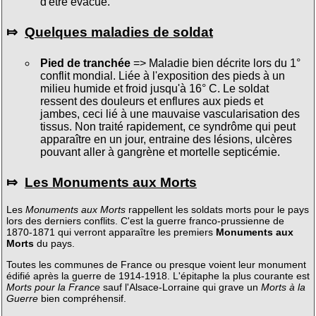
d'être évacué.
⤇
Quelques maladies de soldat
Pied de tranchée
=> Maladie bien décrite lors du 1°
conflit mondial. Liée à l'exposition des pieds à un
milieu humide et froid jusqu'à 16° C. Le soldat
ressent des douleurs et enflures aux pieds et
jambes, ceci lié à une mauvaise vascularisation des
tissus. Non traité rapidement, ce syndrôme qui peut
apparaître en un jour, entraine des lésions, ulcères
pouvant aller à gangrène et mortelle septicémie.
⤇
Les Monuments aux Morts
Les
Monuments aux Morts
rappellent les soldats morts pour le pays
lors des derniers conflits. C'est la guerre franco-prussienne de
1870-1871 qui verront apparaître les premiers
Monuments aux
Morts
du pays.
Toutes les communes de France ou presque voient leur monument
édifié après la guerre de 1914-1918. L'épitaphe la plus courante est
Morts pour la France
sauf l'Alsace-Lorraine qui grave un
Morts à la
Guerre
bien compréhensif.