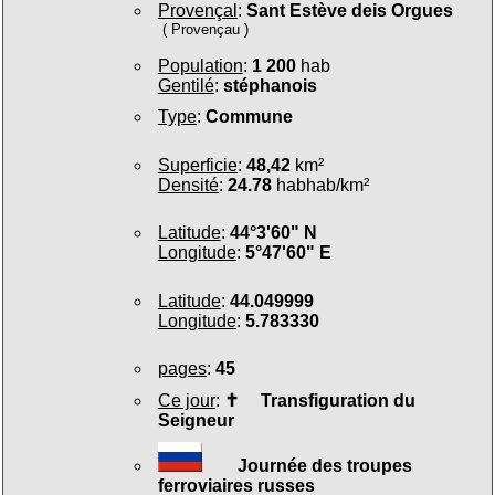
Provençal
:
Sant Estève deis Orgues
( Provençau )
Population
:
1 200
hab
Gentilé
:
stéphanois
Type
:
Commune
Superficie
:
48,42
km²
Densité
:
24.78
habhab/km²
Latitude
:
44°3'60" N
Longitude
:
5°47'60" E
Latitude
:
44.049999
Longitude
:
5.783330
pages
:
45
Ce jour
:
✝
Transfiguration du
Seigneur
Journée des troupes
ferroviaires russes