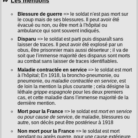
⤇
Les mentions
Blessure de guerre
=> le soldat n'est pas mort sur
le coup mais de ses blessures. Il peut avoir été
évacué ou non, ou être mort à l'hôpital ou
ambulance qui sont souvent indiqués.
Disparu
=> le soldat est parti puis disparaît sans
laisser de traces. Il peut avoir été explosé par un
obus, être prisonnier mais aussi déserteur ; il va de
soit que l'immense majorité des disparus sont morts
au combat sans laisser de traces identifiables.
Maladie contractée en service
=> le soldat est mort
à l'hôpital; En 1918, la broncho-pneumonie, ou
pneumonie, ou
maladie contractée en service
, est
de loin la mention la plus courante ; cela désigne la
léthale
grippe espagnole
pour les deux premiers
cas, et cette maladie dans l'immense majorité de la
dernière mention.
Mort pour la France
=> le soldat est
mort en service
ou pour cause de service
, de maladie, blessures ou
autre, son décès peut être postérieur à 1918
Non mort pour la France
=> le soldat est mort
pendant ou après guerre, pour une cause extérieure