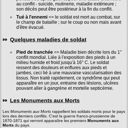
au conflit - suicide, mutinerie, maladie extérieure ;
son décès peut être postérieur à la fin du conflit.
Tué à l'ennemi
=> le soldat est mort au combat, sur
le champ de bataille ; sur le coup ou non mais avant
d'être évacué.
⤇
Quelques maladies de soldat
Pied de tranchée
=> Maladie bien décrite lors du 1°
conflit mondial. Liée à l'exposition des pieds à un
milieu humide et froid jusqu'à 16° C. Le soldat
ressent des douleurs et enflures aux pieds et
jambes, ceci lié à une mauvaise vascularisation des
tissus. Non traité rapidement, ce syndrôme qui peut
apparaître en un jour, entraine des lésions, ulcères
pouvant aller à gangrène et mortelle septicémie.
⤇
Les Monuments aux Morts
Les
Monuments aux Morts
rappellent les soldats morts pour le pays
lors des derniers conflits. C'est la guerre franco-prussienne de
1870-1871 qui verront apparaître les premiers
Monuments aux
Morts
du pays.