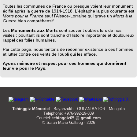
Toutes les communes de France ou presque voient leur monument
édifié après la guerre de 1914-1918. L'épitaphe la plus courante est
Morts pour la France
sauf l'Alsace-Lorraine qui grave un
Morts à la
Guerre
bien compréhensif.
Les
Monuments aux Morts
sont souvent oubliés lors de nos
visites ; pourtant ils sont tranche d'Histoire importante et douloureux
rappel des folies humaines.
Par cette page, nous tentons de redonner existence à ces hommes
et lutter contre ces vents de l'oubli qui les efface.
Ayons mémoire et respect pour ces hommes qui donnèrent
leur vie pour le Pays.
Tchinggiz Mémoriel
- Bayanzukh - OULAN-BATOR - Mongolia
Téléphone: +976-992-19-839
Courriel:
tchinggiz05 @ gmail.com
© Saran Marie Galtsog - 2026