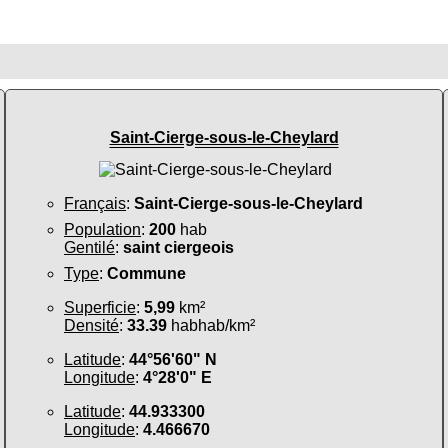
Saint-Cierge-sous-le-Cheylard
Français
:
Saint-Cierge-sous-le-Cheylard
Population
:
200
hab
Gentilé
:
saint ciergeois
Type
:
Commune
Superficie
:
5,99
km²
Densité
:
33.39
habhab/km²
Latitude
:
44°56'60" N
Longitude
:
4°28'0" E
Latitude
:
44.933300
Longitude
:
4.466670