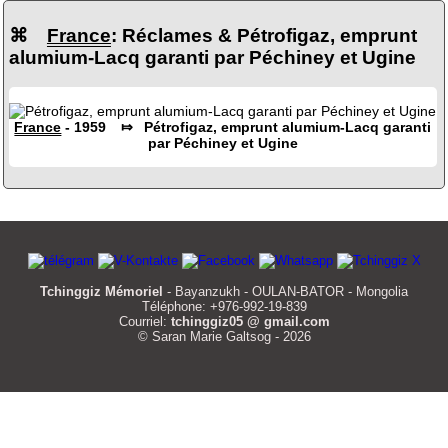
⌘
France
: Réclames & Pétrofigaz, emprunt
alumium-Lacq garanti par Péchiney et Ugine
France
- 1959 ⤇ Pétrofigaz, emprunt alumium-Lacq garanti
par Péchiney et Ugine
Tchinggiz Mémoriel
- Bayanzukh - OULAN-BATOR - Mongolia
Téléphone: +976-992-19-839
Courriel:
tchinggiz05 @ gmail.com
© Saran Marie Galtsog - 2026