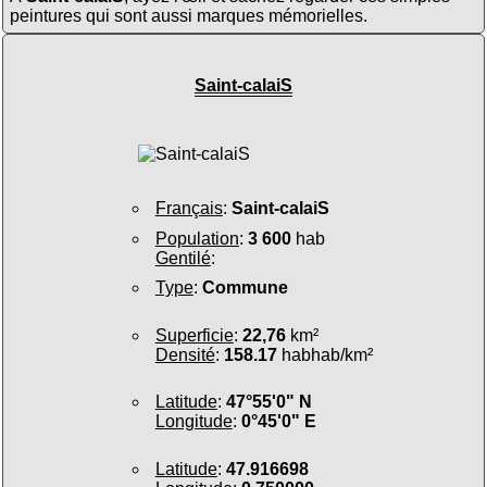
peintures qui sont aussi marques mémorielles.
Saint-calaiS
Français
:
Saint-calaiS
Population
:
3 600
hab
Gentilé
:
Type
:
Commune
Superficie
:
22,76
km²
Densité
:
158.17
habhab/km²
Latitude
:
47°55'0" N
Longitude
:
0°45'0" E
Latitude
:
47.916698