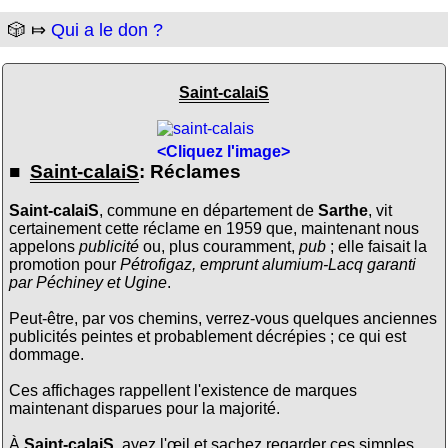
🎲 ⤇
Qui a le don ?
Saint-calaiS
<Cliquez l'image>
■
Saint-calaiS
: Réclames
Saint-calaiS
, commune en département de
Sarthe
, vit
certainement cette réclame en 1959 que, maintenant nous
appelons
publicité
ou, plus couramment,
pub
; elle faisait la
promotion pour
Pétrofigaz, emprunt alumium-Lacq garanti
par Péchiney et Ugine
.
Peut-être, par vos chemins, verrez-vous quelques anciennes
publicités peintes et probablement décrépies ; ce qui est
dommage.
Ces affichages rappellent l'existence de marques
maintenant disparues pour la majorité.
À
Saint-calaiS
, ayez l'œil et sachez regarder ces simples