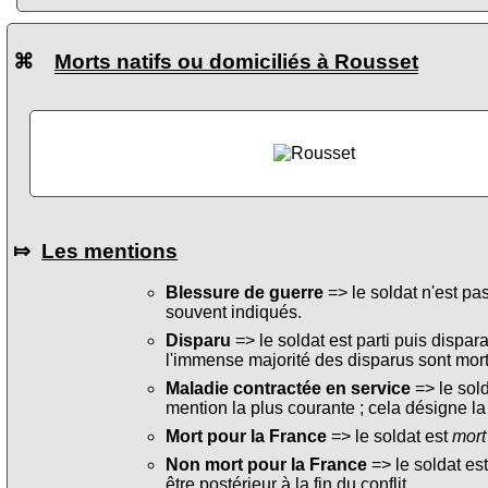
⌘
Morts natifs ou domiciliés à Rousset
⤇
Les mentions
Blessure de guerre
=> le soldat n'est pa
souvent indiqués.
Disparu
=> le soldat est parti puis dispara
l'immense majorité des disparus sont mort
Maladie contractée en service
=> le sol
mention la plus courante ; cela désigne la
Mort pour la France
=> le soldat est
mort
Non mort pour la France
=> le soldat es
être postérieur à la fin du conflit.