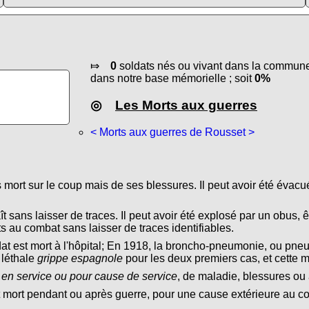
⤇
0
soldats nés ou vivant dans la commune 
dans notre base mémorielle ; soit
0%
◎
Les Morts aux guerres
< Morts aux guerres de Rousset >
s mort sur le coup mais de ses blessures. Il peut avoir été évacu
ît sans laisser de traces. Il peut avoir été explosé par un obus, ê
s au combat sans laisser de traces identifiables.
dat est mort à l'hôpital; En 1918, la broncho-pneumonie, ou pn
 léthale
grippe espagnole
pour les deux premiers cas, et cette 
 en service ou pour cause de service
, de maladie, blessures ou 
t mort pendant ou après guerre, pour une cause extérieure au conf