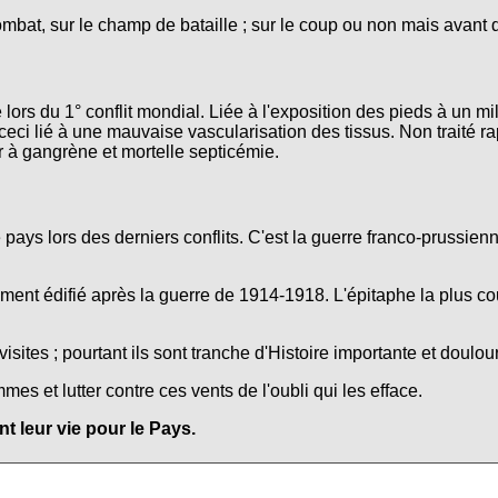
ombat, sur le champ de bataille ; sur le coup ou non mais avant 
lors du 1° conflit mondial. Liée à l'exposition des pieds à un mi
ceci lié à une mauvaise vascularisation des tissus. Non traité r
r à gangrène et mortelle septicémie.
e pays lors des derniers conflits. C'est la guerre franco-prussie
nt édifié après la guerre de 1914-1918. L'épitaphe la plus co
isites ; pourtant ils sont tranche d'Histoire importante et doulo
s et lutter contre ces vents de l'oubli qui les efface.
 leur vie pour le Pays.