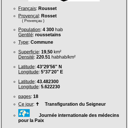
Français
:
Rousset
Provençal
:
Rosset
( Provençau )
Population
:
4 300
hab
Gentilé
:
roussetains
Type
:
Commune
Superficie
:
19,50
km²
Densité
:
220.51
habhab/km²
Latitude
:
43°29'56" N
Longitude
:
5°37'20" E
Latitude
:
43.482300
Longitude
:
5.622230
pages
:
18
Ce jour
:
✝
Transfiguration du Seigneur
Journée internationale des médecins
pour la Paix