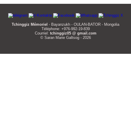
Tchinggiz Mémoriel
- Bayanzukh - OULAN-BATOR - Mongolia
Téléphone: +976-992-19-839
Courriel:
tchinggiz05 @ gmail.com
© Saran Marie Galtsog - 2026