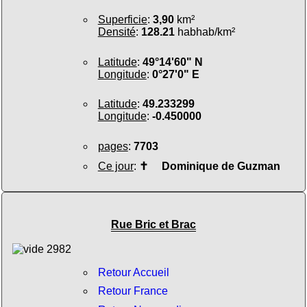
Superficie
:
3,90
km²
Densité
:
128.21
habhab/km²
Latitude
:
49°14'60" N
Longitude
:
0°27'0" E
Latitude
:
49.233299
Longitude
:
-0.450000
pages
:
7703
Ce jour
:
✝
Dominique de Guzman
Rue Bric et Brac
Retour Accueil
Retour France