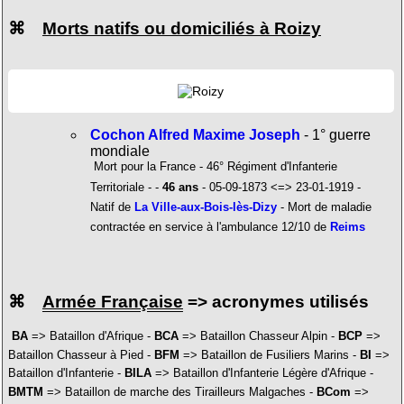
⌘
Morts natifs ou domiciliés à Roizy
Cochon Alfred Maxime Joseph
- 1° guerre
mondiale
Mort pour la France - 46° Régiment d'Infanterie
Territoriale - -
46 ans
- 05-09-1873 <=> 23-01-1919 -
Natif de
La Ville-aux-Bois-lès-Dizy
- Mort de maladie
contractée en service à l'ambulance 12/10 de
Reims
⌘
Armée Française
=> acronymes utilisés
BA
=> Bataillon d'Afrique -
BCA
=> Bataillon Chasseur Alpin -
BCP
=>
Bataillon Chasseur à Pied -
BFM
=> Bataillon de Fusiliers Marins -
BI
=>
Bataillon d'Infanterie -
BILA
=> Bataillon d'Infanterie Légère d'Afrique -
BMTM
=> Bataillon de marche des Tirailleurs Malgaches -
BCom
=>