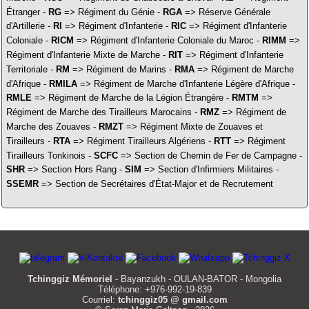
Étranger -
RG
=> Régiment du Génie -
RGA
=> Réserve Générale
d'Artillerie -
RI
=> Régiment d'Infanterie -
RIC
=> Régiment d'Infanterie
Coloniale -
RICM
=> Régiment d'Infanterie Coloniale du Maroc -
RIMM
=>
Régiment d'Infanterie Mixte de Marche -
RIT
=> Régiment d'Infanterie
Territoriale -
RM
=> Régiment de Marins -
RMA
=> Régiment de Marche
d'Afrique -
RMILA
=> Régiment de Marche d'Infanterie Légère d'Afrique -
RMLE
=> Régiment de Marche de la Légion Étrangère -
RMTM
=>
Régiment de Marche des Tirailleurs Marocains -
RMZ
=> Régiment de
Marche des Zouaves -
RMZT
=> Régiment Mixte de Zouaves et
Tirailleurs -
RTA
=> Régiment Tirailleurs Algériens -
RTT
=> Régiment
Tirailleurs Tonkinois -
SCFC
=> Section de Chemin de Fer de Campagne -
SHR
=> Section Hors Rang -
SIM
=> Section d'Infirmiers Militaires -
SSEMR
=> Section de Secrétaires d'État-Major et de Recrutement
Tchinggiz Mémoriel
- Bayanzukh - OULAN-BATOR - Mongolia
Téléphone: +976-992-19-839
Courriel:
tchinggiz05 @ gmail.com