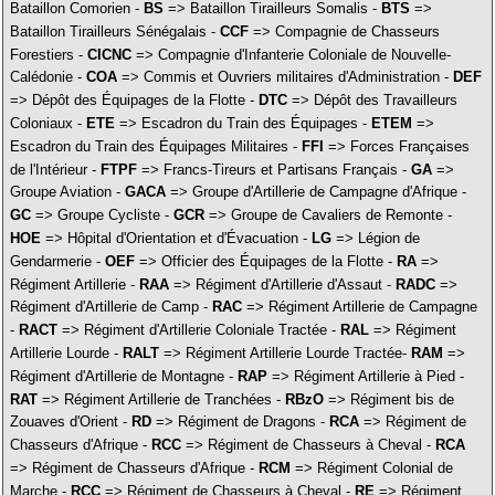
Bataillon Comorien -
BS
=> Bataillon Tirailleurs Somalis -
BTS
=>
Bataillon Tirailleurs Sénégalais -
CCF
=> Compagnie de Chasseurs
Forestiers -
CICNC
=> Compagnie d'Infanterie Coloniale de Nouvelle-
Calédonie -
COA
=> Commis et Ouvriers militaires d'Administration -
DEF
=> Dépôt des Équipages de la Flotte -
DTC
=> Dépôt des Travailleurs
Coloniaux -
ETE
=> Escadron du Train des Équipages -
ETEM
=>
Escadron du Train des Équipages Militaires -
FFI
=> Forces Françaises
de l'Intérieur -
FTPF
=> Francs-Tireurs et Partisans Français -
GA
=>
Groupe Aviation -
GACA
=> Groupe d'Artillerie de Campagne d'Afrique -
GC
=> Groupe Cycliste -
GCR
=> Groupe de Cavaliers de Remonte -
HOE
=> Hôpital d'Orientation et d'Évacuation -
LG
=> Légion de
Gendarmerie -
OEF
=> Officier des Équipages de la Flotte -
RA
=>
Régiment Artillerie -
RAA
=> Régiment d'Artillerie d'Assaut -
RADC
=>
Régiment d'Artillerie de Camp -
RAC
=> Régiment Artillerie de Campagne
-
RACT
=> Régiment d'Artillerie Coloniale Tractée -
RAL
=> Régiment
Artillerie Lourde -
RALT
=> Régiment Artillerie Lourde Tractée-
RAM
=>
Régiment d'Artillerie de Montagne -
RAP
=> Régiment Artillerie à Pied -
RAT
=> Régiment Artillerie de Tranchées -
RBzO
=> Régiment bis de
Zouaves d'Orient -
RD
=> Régiment de Dragons -
RCA
=> Régiment de
Chasseurs d'Afrique -
RCC
=> Régiment de Chasseurs à Cheval -
RCA
=> Régiment de Chasseurs d'Afrique -
RCM
=> Régiment Colonial de
Marche -
RCC
=> Régiment de Chasseurs à Cheval -
RE
=> Régiment