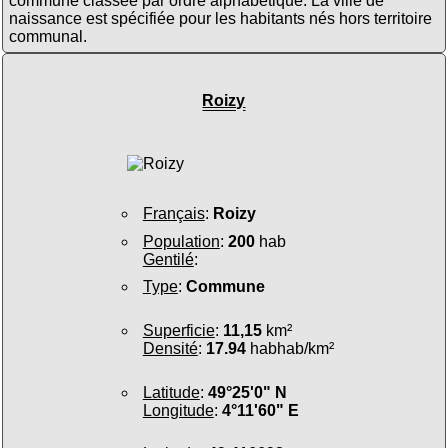
commune classée par ordre alphabétique. La ville de
naissance est spécifiée pour les habitants nés hors territoire
communal.
Roizy
Français
:
Roizy
Population
:
200
hab
Gentilé
:
Type
:
Commune
Superficie
:
11,15
km²
Densité
:
17.94
habhab/km²
Latitude
:
49°25'0" N
Longitude
:
4°11'60" E