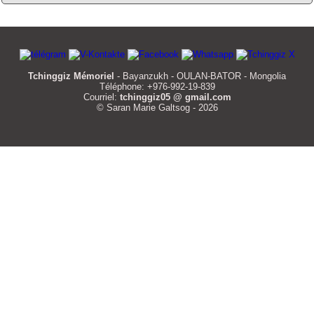
Tchinggiz Mémoriel
- Bayanzukh - OULAN-BATOR - Mongolia
Téléphone: +976-992-19-839
Courriel:
tchinggiz05 @ gmail.com
© Saran Marie Galtsog - 2026