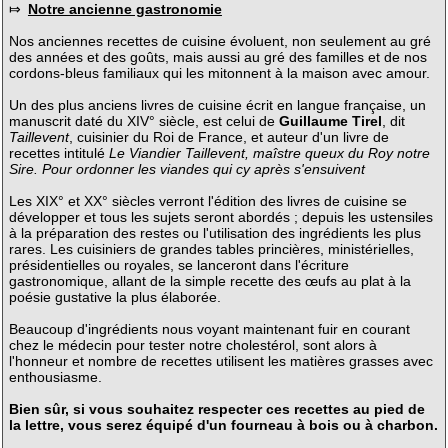
⤇
Notre ancienne gastronomie
Nos anciennes recettes de cuisine évoluent, non seulement au gré
des années et des goûts, mais aussi au gré des familles et de nos
cordons-bleus familiaux qui les mitonnent à la maison avec amour.
Un des plus anciens livres de cuisine écrit en langue française, un
manuscrit daté du XIV° siècle, est celui de
Guillaume Tirel
, dit
Taillevent
, cuisinier du Roi de France, et auteur d'un livre de
recettes intitulé
Le Viandier Taillevent, maîstre queux du Roy notre
Sire. Pour ordonner les viandes qui cy après s'ensuivent
Les XIX° et XX° siècles verront l'édition des livres de cuisine se
développer et tous les sujets seront abordés ; depuis les ustensiles
à la préparation des restes ou l'utilisation des ingrédients les plus
rares. Les cuisiniers de grandes tables princières, ministérielles,
présidentielles ou royales, se lanceront dans l'écriture
gastronomique, allant de la simple recette des œufs au plat à la
poésie gustative la plus élaborée.
Beaucoup d'ingrédients nous voyant maintenant fuir en courant
chez le médecin pour tester notre cholestérol, sont alors à
l'honneur et nombre de recettes utilisent les matières grasses avec
enthousiasme.
Bien sûr, si vous souhaitez respecter ces recettes au pied de
la lettre, vous serez équipé d'un fourneau à bois ou à charbon.