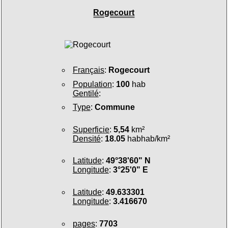
Rogecourt
Français
:
Rogecourt
Population
:
100
hab
Gentilé
:
Type
:
Commune
Superficie
:
5,54
km²
Densité
:
18.05
habhab/km²
Latitude
:
49°38'60" N
Longitude
:
3°25'0" E
Latitude
:
49.633301
Longitude
:
3.416670
pages
:
7703