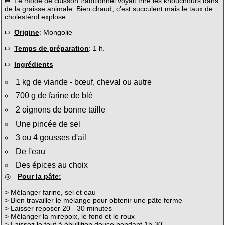
⤇ Le mode de cuisson traditionnel voyait frire les khouchours dans
de la graisse animale. Bien chaud, c'est succulent mais le taux de
cholestérol explose...
⤇
Origine
: Mongolie
⤇
Temps de préparation
: 1 h.
⤇
Ingrédients
1 kg de viande - bœuf, cheval ou autre
700 g de farine de blé
2 oignons de bonne taille
Une pincée de sel
3 ou 4 gousses d'ail
De l'eau
Des épices au choix
◎
Pour la pâte:
> Mélanger farine, sel et eau
> Bien travailler le mélange pour obtenir une pâte ferme
> Laisser reposer 20 - 30 minutes
> Mélanger la mirepoix, le fond et le roux
> Laissez le tout à ébullition douce pendant 1h.30'