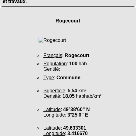
et travaux.
Rogecourt
Français
:
Rogecourt
Population
:
100
hab
Gentilé
:
Type
:
Commune
Superficie
:
5,54
km²
Densité
:
18.05
habhab/km²
Latitude
:
49°38'60" N
Longitude
:
3°25'0" E
Latitude
:
49.633301
Longitude
:
3.416670