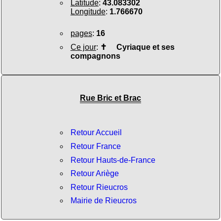
Latitude
:
43.083302
Longitude
:
1.766670
pages
:
16
Ce jour
:
✝
Cyriaque et ses
compagnons
Rue Bric et Brac
Retour Accueil
Retour France
Retour Hauts-de-France
Retour Ariège
Retour Rieucros
Mairie de Rieucros