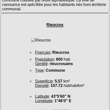
commune classée par ordre alphabétique. La ville de
naissance est spécifiée pour les habitants nés hors territoire
communal.
Rieucros
Français
:
Rieucros
Population
:
600
hab
Gentilé
:
rieucrosains
Type
:
Commune
Superficie
:
5,57
km²
Densité
:
107.72
habhab/km²
Latitude
:
43°5'60" N
Longitude
:
1°46'0" E