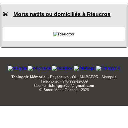
⌘
Morts natifs ou domiciliés à Rieucros
Tchinggiz Mémoriel
- Bayanzukh - OULAN-BATOR - Mongolia
Téléphone: +976-992-19-839
Courriel:
tchinggiz05 @ gmail.com
© Saran Marie Galtsog - 2026