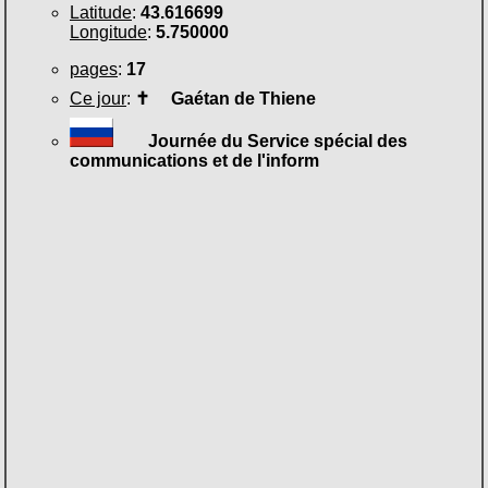
Latitude
:
43.616699
Longitude
:
5.750000
pages
:
17
Ce jour
:
✝
Gaétan de Thiene
Journée du Service spécial des
communications et de l'inform