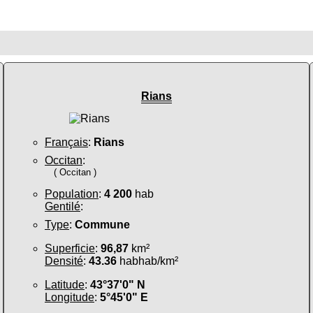
Rians
Français
:
Rians
Occitan
:
( Occitan )
Population
:
4 200
hab
Gentilé
:
Type
:
Commune
Superficie
:
96,87
km²
Densité
:
43.36
habhab/km²
Latitude
:
43°37'0" N
Longitude
:
5°45'0" E