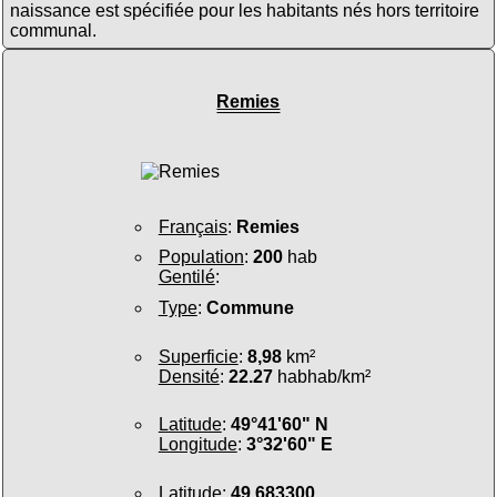
naissance est spécifiée pour les habitants nés hors territoire
communal.
Remies
Français
:
Remies
Population
:
200
hab
Gentilé
:
Type
:
Commune
Superficie
:
8,98
km²
Densité
:
22.27
habhab/km²
Latitude
:
49°41'60" N
Longitude
:
3°32'60" E
Latitude
:
49.683300