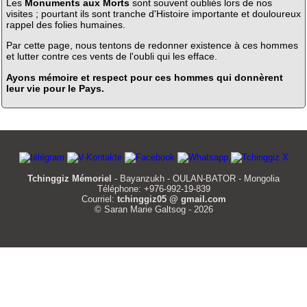
Les
Monuments aux Morts
sont souvent oubliés lors de nos
visites ; pourtant ils sont tranche d'Histoire importante et douloureux
rappel des folies humaines.
Par cette page, nous tentons de redonner existence à ces hommes
et lutter contre ces vents de l'oubli qui les efface.
Ayons mémoire et respect pour ces hommes qui donnèrent
leur vie pour le Pays.
Tchinggiz Mémoriel
- Bayanzukh - OULAN-BATOR - Mongolia
Téléphone: +976-992-19-839
Courriel:
tchinggiz05 @ gmail.com
© Saran Marie Galtsog - 2026