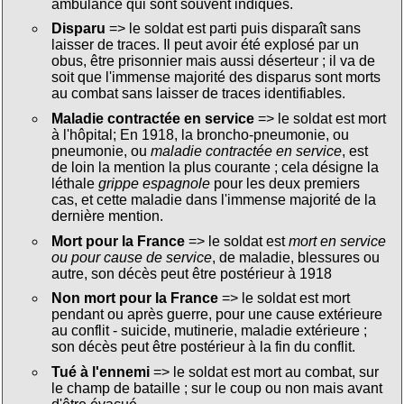
ambulance qui sont souvent indiqués.
Disparu
=> le soldat est parti puis disparaît sans
laisser de traces. Il peut avoir été explosé par un
obus, être prisonnier mais aussi déserteur ; il va de
soit que l'immense majorité des disparus sont morts
au combat sans laisser de traces identifiables.
Maladie contractée en service
=> le soldat est mort
à l'hôpital; En 1918, la broncho-pneumonie, ou
pneumonie, ou
maladie contractée en service
, est
de loin la mention la plus courante ; cela désigne la
léthale
grippe espagnole
pour les deux premiers
cas, et cette maladie dans l'immense majorité de la
dernière mention.
Mort pour la France
=> le soldat est
mort en service
ou pour cause de service
, de maladie, blessures ou
autre, son décès peut être postérieur à 1918
Non mort pour la France
=> le soldat est mort
pendant ou après guerre, pour une cause extérieure
au conflit - suicide, mutinerie, maladie extérieure ;
son décès peut être postérieur à la fin du conflit.
Tué à l'ennemi
=> le soldat est mort au combat, sur
le champ de bataille ; sur le coup ou non mais avant