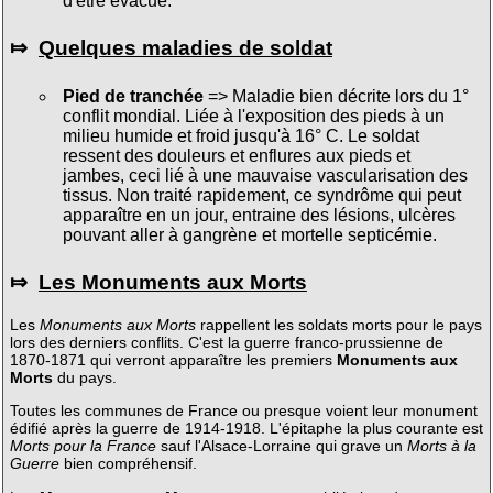
d'être évacué.
⤇
Quelques maladies de soldat
Pied de tranchée
=> Maladie bien décrite lors du 1°
conflit mondial. Liée à l'exposition des pieds à un
milieu humide et froid jusqu'à 16° C. Le soldat
ressent des douleurs et enflures aux pieds et
jambes, ceci lié à une mauvaise vascularisation des
tissus. Non traité rapidement, ce syndrôme qui peut
apparaître en un jour, entraine des lésions, ulcères
pouvant aller à gangrène et mortelle septicémie.
⤇
Les Monuments aux Morts
Les
Monuments aux Morts
rappellent les soldats morts pour le pays
lors des derniers conflits. C'est la guerre franco-prussienne de
1870-1871 qui verront apparaître les premiers
Monuments aux
Morts
du pays.
Toutes les communes de France ou presque voient leur monument
édifié après la guerre de 1914-1918. L'épitaphe la plus courante est
Morts pour la France
sauf l'Alsace-Lorraine qui grave un
Morts à la
Guerre
bien compréhensif.