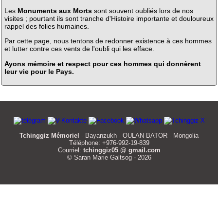
Les
Monuments aux Morts
sont souvent oubliés lors de nos
visites ; pourtant ils sont tranche d'Histoire importante et douloureux
rappel des folies humaines.
Par cette page, nous tentons de redonner existence à ces hommes
et lutter contre ces vents de l'oubli qui les efface.
Ayons mémoire et respect pour ces hommes qui donnèrent
leur vie pour le Pays.
Tchinggiz Mémoriel
- Bayanzukh - OULAN-BATOR - Mongolia
Téléphone: +976-992-19-839
Courriel:
tchinggiz05 @ gmail.com
© Saran Marie Galtsog - 2026