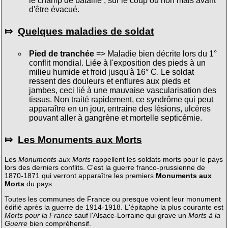
le champ de bataille ; sur le coup ou non mais avant
d'être évacué.
⤇
Quelques maladies de soldat
Pied de tranchée
=> Maladie bien décrite lors du 1°
conflit mondial. Liée à l'exposition des pieds à un
milieu humide et froid jusqu'à 16° C. Le soldat
ressent des douleurs et enflures aux pieds et
jambes, ceci lié à une mauvaise vascularisation des
tissus. Non traité rapidement, ce syndrôme qui peut
apparaître en un jour, entraine des lésions, ulcères
pouvant aller à gangrène et mortelle septicémie.
⤇
Les Monuments aux Morts
Les
Monuments aux Morts
rappellent les soldats morts pour le pays
lors des derniers conflits. C'est la guerre franco-prussienne de
1870-1871 qui verront apparaître les premiers
Monuments aux
Morts
du pays.
Toutes les communes de France ou presque voient leur monument
édifié après la guerre de 1914-1918. L'épitaphe la plus courante est
Morts pour la France
sauf l'Alsace-Lorraine qui grave un
Morts à la
Guerre
bien compréhensif.