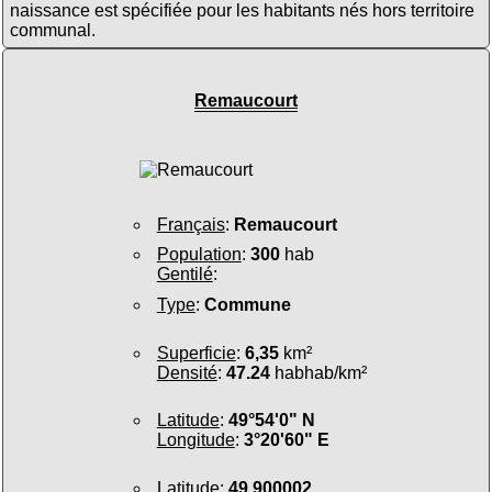
naissance est spécifiée pour les habitants nés hors territoire
communal.
Remaucourt
Français
:
Remaucourt
Population
:
300
hab
Gentilé
:
Type
:
Commune
Superficie
:
6,35
km²
Densité
:
47.24
habhab/km²
Latitude
:
49°54'0" N
Longitude
:
3°20'60" E
Latitude
:
49.900002