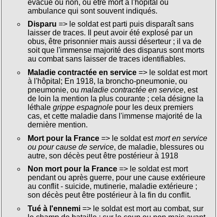
évacué ou non, ou être mort à l'hôpital ou
ambulance qui sont souvent indiqués.
Disparu
=> le soldat est parti puis disparaît sans
laisser de traces. Il peut avoir été explosé par un
obus, être prisonnier mais aussi déserteur ; il va de
soit que l'immense majorité des disparus sont morts
au combat sans laisser de traces identifiables.
Maladie contractée en service
=> le soldat est mort
à l'hôpital; En 1918, la broncho-pneumonie, ou
pneumonie, ou
maladie contractée en service
, est
de loin la mention la plus courante ; cela désigne la
léthale
grippe espagnole
pour les deux premiers
cas, et cette maladie dans l'immense majorité de la
dernière mention.
Mort pour la France
=> le soldat est
mort en service
ou pour cause de service
, de maladie, blessures ou
autre, son décès peut être postérieur à 1918
Non mort pour la France
=> le soldat est mort
pendant ou après guerre, pour une cause extérieure
au conflit - suicide, mutinerie, maladie extérieure ;
son décès peut être postérieur à la fin du conflit.
Tué à l'ennemi
=> le soldat est mort au combat, sur