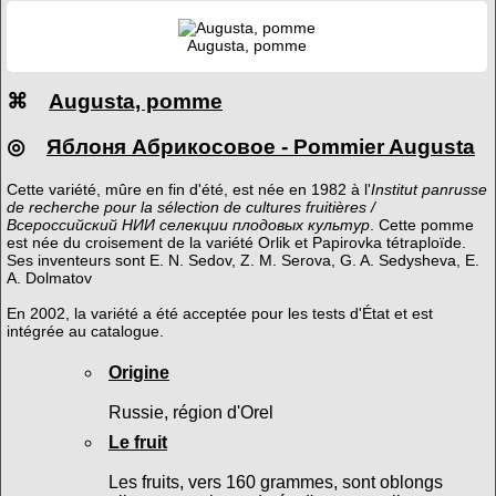
Augusta, pomme
⌘
Augusta, pomme
◎
Яблоня Абрикосовое - Pommier Augusta
Cette variété, mûre en fin d'été, est née en 1982 à l'
Institut panrusse
de recherche pour la sélection de cultures fruitières /
Всероссийский НИИ селекции плодовых культур
. Cette pomme
est née du croisement de la variété Orlik et Papirovka tétraploïde.
Ses inventeurs sont E. N. Sedov, Z. M. Serova, G. A. Sedysheva, E.
A. Dolmatov
En 2002, la variété a été acceptée pour les tests d'État et est
intégrée au catalogue.
Origine
Russie, région d'Orel
Le fruit
Les fruits, vers 160 grammes, sont oblongs