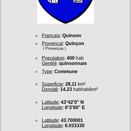
Français
:
Quinson
Provençal
:
Quinçon
( Provençau )
Population
:
400
hab
Gentilé
:
quinsonnais
Type
:
Commune
Superficie
:
28,11
km²
Densité
:
14.23
habhab/km²
Latitude
:
43°42'0" N
Longitude
:
6°2'60" E
Latitude
:
43.700001
Longitude
:
6.033330