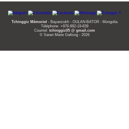
Tchinggiz Mémoriel
- Bayanzukh - OULAN-BATOR - Mongolia
Téléphone: +976-992-19-839
Courriel:
tchinggiz05 @ gmail.com
© Saran Marie Galtsog - 2026