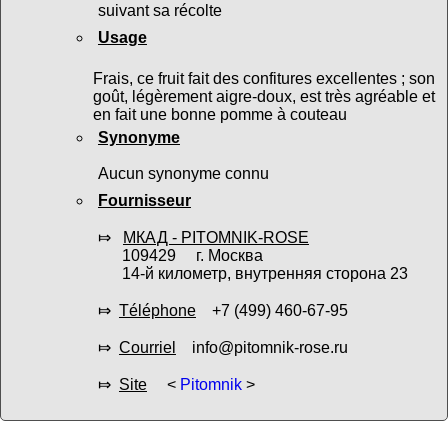
suivant sa récolte
Usage
Frais, ce fruit fait des confitures excellentes ; son
goût, légèrement aigre-doux, est très agréable et
en fait une bonne pomme à couteau
Synonyme
Aucun synonyme connu
Fournisseur
⤇
МКАД - PITOMNIK-ROSE
109429 г. Москва
14-й километр, внутренняя сторона 23
⤇
Téléphone
+7 (499) 460-67-95
⤇
Courriel
info@pitomnik-rose.ru
⤇
Site
<
Pitomnik
>