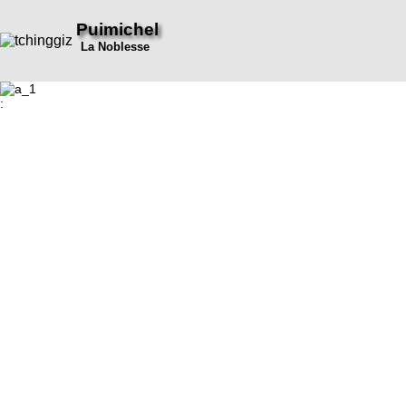
Puimichel
La Noblesse
: