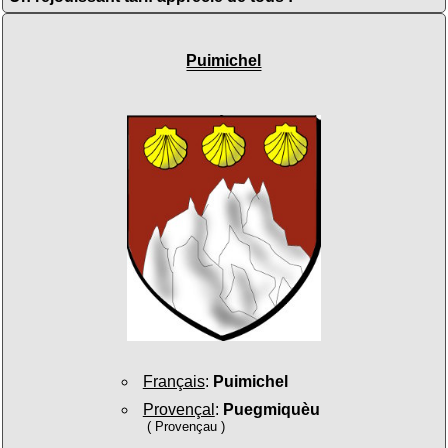
Puimichel
Français
:
Puimichel
Provençal
:
Puegmiquèu
( Provençau )