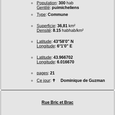
Population
:
300
hab
Gentilé
:
puimicheliens
Type
:
Commune
Superficie
:
36,81
km²
Densité
:
8.15
habhab/km²
Latitude
:
43°58'0" N
Longitude
:
6°1'0" E
Latitude
:
43.966702
Longitude
:
6.016670
pages
:
21
Ce jour
:
✝
Dominique de Guzman
Rue Bric et Brac