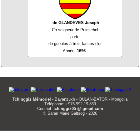
de GLANDÈVES Joseph
Co-seigneur de Puimichel
porte
de gueules à trois fasces d'or
Année:
1696
Tchinggiz Mémoriel
- Bayanzukh - OULAN-BATOR - Mongolia
Téléphone: +976-992-19-839
Courriel:
tchinggiz05 @ gmail.com
© Saran Marie Galtsog - 2026