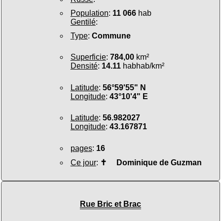
Population
:
11 066
hab
Gentilé
:
Type
:
Commune
Superficie
:
784,00
km²
Densité
:
14.11
habhab/km²
Latitude
:
56°59'55" N
Longitude
:
43°10'4" E
Latitude
:
56.982027
Longitude
:
43.167871
pages
:
16
Ce jour
:
✝
Dominique de Guzman
Rue Bric et Brac