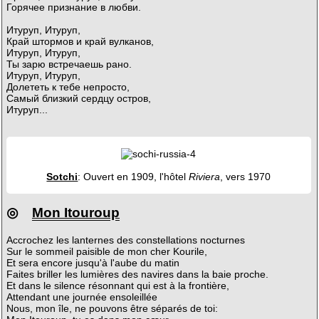
Горячее признание в любви.
Итуруп, Итуруп,
Край штормов и край вулканов,
Итуруп, Итуруп,
Ты зарю встречаешь рано.
Итуруп, Итуруп,
Долететь к тебе непросто,
Самый близкий сердцу остров,
Итуруп...
Sotchi
: Ouvert en 1909, l'hôtel
Riviera
, vers 1970
◎
Mon Itouroup
Accrochez les lanternes des constellations nocturnes
Sur le sommeil paisible de mon cher Kourile,
Et sera encore jusqu'à l'aube du matin
Faites briller les lumières des navires dans la baie proche.
Et dans le silence résonnant qui est à la frontière,
Attendant une journée ensoleillée
Nous, mon île, ne pouvons être séparés de toi: