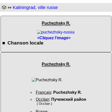
🎲 ⤇
Kaliningrad, ville russe
Puchezhsky R.
<Cliquez l'image>
■ Chanson locale
Puchezhsky R.
Français
:
Puchezhsky R.
Occitan
:
Пучежский район
( Occitan )
Russe
: