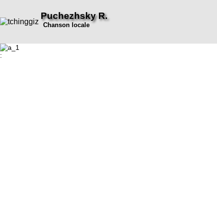
Puchezhsky R.
Chanson locale
: