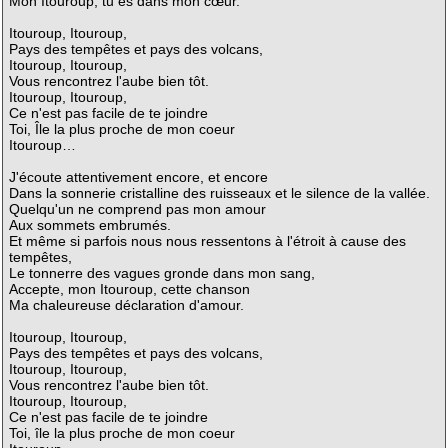
Mon Itouroup, tu es dans mon cœur.
Itouroup, Itouroup,
Pays des tempêtes et pays des volcans,
Itouroup, Itouroup,
Vous rencontrez l'aube bien tôt.
Itouroup, Itouroup,
Ce n'est pas facile de te joindre
Toi, Île la plus proche de mon coeur
Itouroup…
J'écoute attentivement encore, et encore
Dans la sonnerie cristalline des ruisseaux et le silence de la vallée.
Quelqu'un ne comprend pas mon amour
Aux sommets embrumés.
Et même si parfois nous nous ressentons à l'étroit à cause des
tempêtes,
Le tonnerre des vagues gronde dans mon sang,
Accepte, mon Itouroup, cette chanson
Ma chaleureuse déclaration d'amour.
Itouroup, Itouroup,
Pays des tempêtes et pays des volcans,
Itouroup, Itouroup,
Vous rencontrez l'aube bien tôt.
Itouroup, Itouroup,
Ce n'est pas facile de te joindre
Toi, île la plus proche de mon coeur