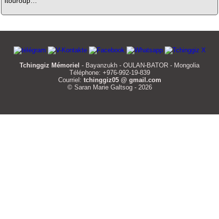
Itouroup…
Tchinggiz Mémoriel
- Bayanzukh - OULAN-BATOR - Mongolia
Téléphone: +976-992-19-839
Courriel:
tchinggiz05 @ gmail.com
© Saran Marie Galtsog - 2026