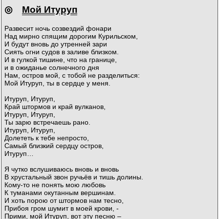
◎
Мой Итуруп
Развесит ночь созвездий фонари
Над мирно спящим дорогим Курильском,
И будут вновь до утренней зари
Сиять огни судов в заливе близком.
И в гулкой тишине, что на границе,
и в ожиданье солнечного дня
Нам, остров мой, с тобой не разделиться:
Мой Итуруп, ты в сердце у меня.
Итуруп, Итуруп,
Край штормов и край вулканов,
Итуруп, Итуруп,
Ты зарю встречаешь рано.
Итуруп, Итуруп,
Долететь к тебе непросто,
Самый близкий сердцу остров,
Итуруп…
Я чутко вслушиваюсь вновь и вновь
В хрустальный звон ручьёв и тишь долины.
Кому-то не понять мою любовь
К туманами окутанным вершинам.
И хоть порою от штормов нам тесно,
Прибоя гром шумит в моей крови, -
Прими, мой Итуруп, вот эту песню –