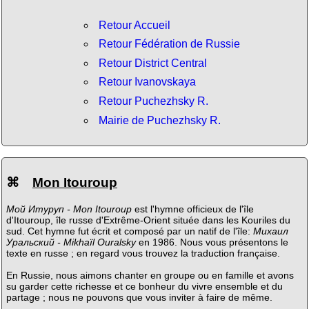
Retour Accueil
Retour Fédération de Russie
Retour District Central
Retour Ivanovskaya
Retour Puchezhsky R.
Mairie de Puchezhsky R.
⌘
Mon Itouroup
Мой Итуруп - Mon Itouroup
est l'hymne officieux de l'île
d'Itouroup, île russe d'Extrême-Orient située dans les Kouriles du
sud. Cet hymne fut écrit et composé par un natif de l'île:
Михаил
Уральский - Mikhaïl Ouralsky
en 1986. Nous vous présentons le
texte en russe ; en regard vous trouvez la traduction française.
En Russie, nous aimons chanter en groupe ou en famille et avons
su garder cette richesse et ce bonheur du vivre ensemble et du
partage ; nous ne pouvons que vous inviter à faire de même.