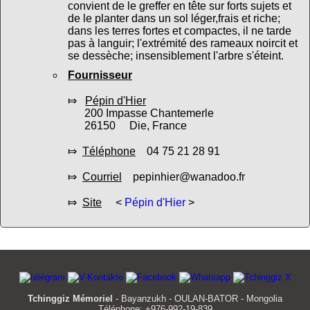
convient de le greffer en tête sur forts sujets et
de le planter dans un sol léger,frais et riche;
dans les terres fortes et compactes, il ne tarde
pas à languir; l'extrémité des rameaux noircit et
se dessèche; insensiblement l'arbre s'éteint.
Fournisseur
⤇
Pépin d'Hier
200 Impasse Chantemerle
26150 Die, France
⤇
Téléphone
04 75 21 28 91
⤇
Courriel
pepinhier@wanadoo.fr
⤇
Site
<
Pépin d'Hier
>
Tchinggiz Mémoriel
- Bayanzukh - OULAN-BATOR - Mongolia
Téléphone: +976-992-19-839