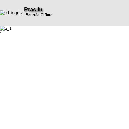
Praslin
Beurrée Giffard
: