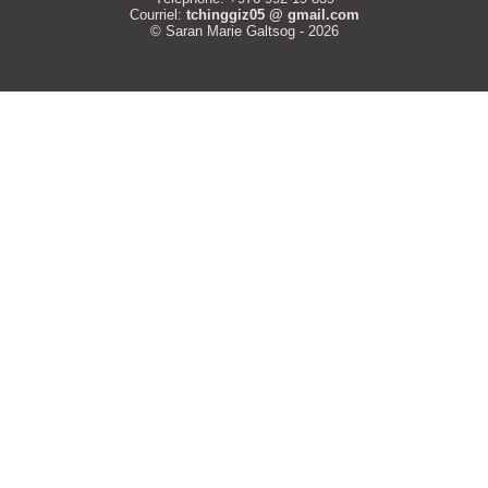
Courriel:
tchinggiz05 @ gmail.com
© Saran Marie Galtsog - 2026