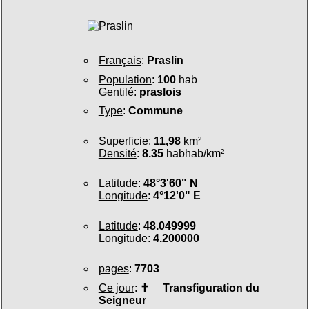
Français
:
Praslin
Population
:
100
hab
Gentilé
:
praslois
Type
:
Commune
Superficie
:
11,98
km²
Densité
:
8.35
habhab/km²
Latitude
:
48°3'60" N
Longitude
:
4°12'0" E
Latitude
:
48.049999
Longitude
:
4.200000
pages
:
7703
Ce jour
:
✝
Transfiguration du
Seigneur