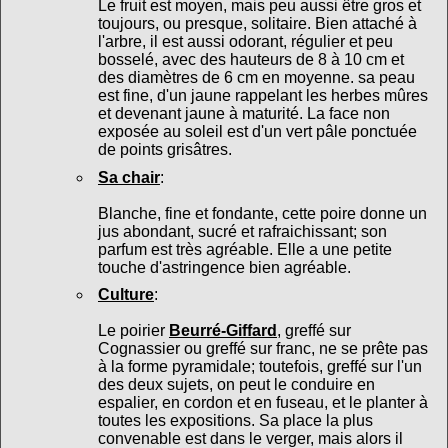
Le fruit est moyen, mais peu aussi être gros et
toujours, ou presque, solitaire. Bien attaché à
l'arbre, il est aussi odorant, régulier et peu
bosselé, avec des hauteurs de 8 à 10 cm et
des diamètres de 6 cm en moyenne. sa peau
est fine, d'un jaune rappelant les herbes mûres
et devenant jaune à maturité. La face non
exposée au soleil est d'un vert pâle ponctuée
de points grisâtres.
Sa chair
:
Blanche, fine et fondante, cette poire donne un
jus abondant, sucré et rafraichissant; son
parfum est très agréable. Elle a une petite
touche d'astringence bien agréable.
Culture
:
Le poirier
Beurré-Giffard
, greffé sur
Cognassier ou greffé sur franc, ne se prête pas
à la forme pyramidale; toutefois, greffé sur l'un
des deux sujets, on peut le conduire en
espalier, en cordon et en fuseau, et le planter à
toutes les expositions. Sa place la plus
convenable est dans le verger, mais alors il