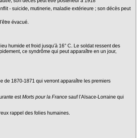
autre, son décès peut être postérieur à 1918
lit - suicide, mutinerie, maladie extérieure ; son décès peut
d'être évacué.
lieu humide et froid jusqu'à 16° C. Le soldat ressent des
apidement, ce syndrôme qui peut apparaître en un jour,
nne de 1870-1871 qui verront apparaître les premiers
urante est
Morts pour la France
sauf l'Alsace-Lorraine qui
ureux rappel des folies humaines.