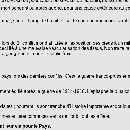
 en service ou pour cause de service
, de maladie, blessures ou 
t mort pendant ou après guerre, pour une cause extérieure au conf
ombat, sur le champ de bataille ; sur le coup ou non mais avant 
lors du 1° conflit mondial. Liée à l'exposition des pieds à un mi
ceci lié à une mauvaise vascularisation des tissus. Non traité r
r à gangrène et mortelle septicémie.
e pays lors des derniers conflits. C'est la guerre franco-prussie
nt édifié après la guerre de 1914-1918. L'épitaphe la plus co
isites ; pourtant ils sont tranche d'Histoire importante et doulo
s et lutter contre ces vents de l'oubli qui les efface.
 leur vie pour le Pays.