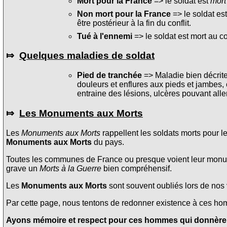
Mort pour la France
=> le soldat est
mort
Non mort pour la France
=> le soldat es
être postérieur à la fin du conflit.
Tué à l'ennemi
=> le soldat est mort au c
⤇
Quelques maladies de soldat
Pied de tranchée
=> Maladie bien décrite 
douleurs et enflures aux pieds et jambes, 
entraine des lésions, ulcères pouvant alle
⤇
Les Monuments aux Morts
Les
Monuments aux Morts
rappellent les soldats morts pour l
Monuments aux Morts
du pays.
Toutes les communes de France ou presque voient leur monume
grave un
Morts à la Guerre
bien compréhensif.
Les
Monuments aux Morts
sont souvent oubliés lors de nos v
Par cette page, nous tentons de redonner existence à ces homme
Ayons mémoire et respect pour ces hommes qui donnèrent