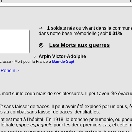
⤇
1
soldats nés ou vivant dans la commune 
dans notre base mémorielle ; soit
0.01%
◎
Les Morts aux guerres
Arpin Victor-Adolphe
 classe - Mort pour la France à
Ban-de-Sapt
 Poncin >
s mort sur le coup mais de ses blessures. Il peut avoir été évacu
ît sans laisser de traces. Il peut avoir été explosé par un obus, ê
s au combat sans laisser de traces identifiables.
dat est mort à l'hôpital; En 1918, la broncho-pneumonie, ou pn
 léthale
grippe espagnole
pour les deux premiers cas, et cette 