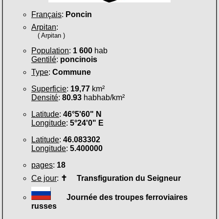
Français
:
Poncin
Arpitan
:
( Arpitan )
Population
:
1 600
hab
Gentilé
:
poncinois
Type
:
Commune
Superficie
:
19,77
km²
Densité
:
80.93
habhab/km²
Latitude
:
46°5'60" N
Longitude
:
5°24'0" E
Latitude
:
46.083302
Longitude
:
5.400000
pages
:
18
Ce jour
:
✝
Transfiguration du Seigneur
Journée des troupes ferroviaires
russes