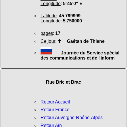
Longitude
:
5°45'0" E
Latitude
:
45.799999
Longitude
:
5.750000
pages
:
17
Ce jour
:
✝
Gaétan de Thiene
Journée du Service spécial
des communications et de l'inform
Rue Bric et Brac
Retour Accueil
Retour France
Retour Auvergne-Rhône-Alpes
Retour Ain