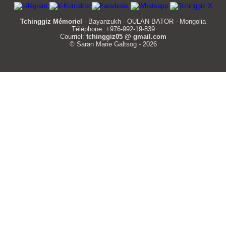
Tchinggiz Mémoriel
- Bayanzukh - OULAN-BATOR - Mongolia
Téléphone: +976-992-19-839
Courriel:
tchinggiz05 @ gmail.com
© Saran Marie Galtsog - 2026