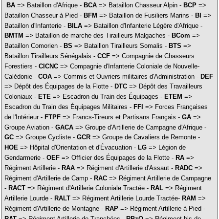
BA
=> Bataillon d'Afrique -
BCA
=> Bataillon Chasseur Alpin -
BCP
=>
Bataillon Chasseur à Pied -
BFM
=> Bataillon de Fusiliers Marins -
BI
=>
Bataillon d'Infanterie -
BILA
=> Bataillon d'Infanterie Légère d'Afrique -
BMTM
=> Bataillon de marche des Tirailleurs Malgaches -
BCom
=>
Bataillon Comorien -
BS
=> Bataillon Tirailleurs Somalis -
BTS
=>
Bataillon Tirailleurs Sénégalais -
CCF
=> Compagnie de Chasseurs
Forestiers -
CICNC
=> Compagnie d'Infanterie Coloniale de Nouvelle-
Calédonie -
COA
=> Commis et Ouvriers militaires d'Administration -
DEF
=> Dépôt des Équipages de la Flotte -
DTC
=> Dépôt des Travailleurs
Coloniaux -
ETE
=> Escadron du Train des Équipages -
ETEM
=>
Escadron du Train des Équipages Militaires -
FFI
=> Forces Françaises
de l'Intérieur -
FTPF
=> Francs-Tireurs et Partisans Français -
GA
=>
Groupe Aviation -
GACA
=> Groupe d'Artillerie de Campagne d'Afrique -
GC
=> Groupe Cycliste -
GCR
=> Groupe de Cavaliers de Remonte -
HOE
=> Hôpital d'Orientation et d'Évacuation -
LG
=> Légion de
Gendarmerie -
OEF
=> Officier des Équipages de la Flotte -
RA
=>
Régiment Artillerie -
RAA
=> Régiment d'Artillerie d'Assaut -
RADC
=>
Régiment d'Artillerie de Camp -
RAC
=> Régiment Artillerie de Campagne
-
RACT
=> Régiment d'Artillerie Coloniale Tractée -
RAL
=> Régiment
Artillerie Lourde -
RALT
=> Régiment Artillerie Lourde Tractée-
RAM
=>
Régiment d'Artillerie de Montagne -
RAP
=> Régiment Artillerie à Pied -
RAT
=> Régiment Artillerie de Tranchées -
RBzO
=> Régiment bis de