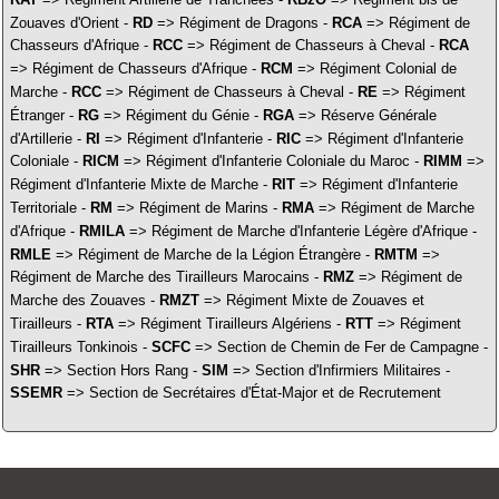
Zouaves d'Orient -
RD
=> Régiment de Dragons -
RCA
=> Régiment de
Chasseurs d'Afrique -
RCC
=> Régiment de Chasseurs à Cheval -
RCA
=> Régiment de Chasseurs d'Afrique -
RCM
=> Régiment Colonial de
Marche -
RCC
=> Régiment de Chasseurs à Cheval -
RE
=> Régiment
Étranger -
RG
=> Régiment du Génie -
RGA
=> Réserve Générale
d'Artillerie -
RI
=> Régiment d'Infanterie -
RIC
=> Régiment d'Infanterie
Coloniale -
RICM
=> Régiment d'Infanterie Coloniale du Maroc -
RIMM
=>
Régiment d'Infanterie Mixte de Marche -
RIT
=> Régiment d'Infanterie
Territoriale -
RM
=> Régiment de Marins -
RMA
=> Régiment de Marche
d'Afrique -
RMILA
=> Régiment de Marche d'Infanterie Légère d'Afrique -
RMLE
=> Régiment de Marche de la Légion Étrangère -
RMTM
=>
Régiment de Marche des Tirailleurs Marocains -
RMZ
=> Régiment de
Marche des Zouaves -
RMZT
=> Régiment Mixte de Zouaves et
Tirailleurs -
RTA
=> Régiment Tirailleurs Algériens -
RTT
=> Régiment
Tirailleurs Tonkinois -
SCFC
=> Section de Chemin de Fer de Campagne -
SHR
=> Section Hors Rang -
SIM
=> Section d'Infirmiers Militaires -
SSEMR
=> Section de Secrétaires d'État-Major et de Recrutement