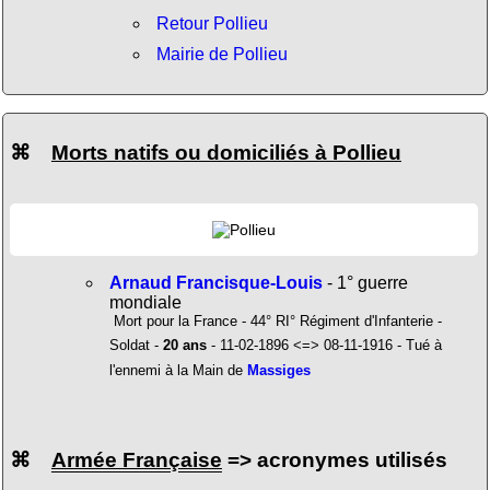
Retour Pollieu
Mairie de Pollieu
⌘
Morts natifs ou domiciliés à Pollieu
Arnaud Francisque-Louis
- 1° guerre
mondiale
Mort pour la France - 44° RI° Régiment d'Infanterie -
Soldat -
20 ans
- 11-02-1896 <=> 08-11-1916 - Tué à
l'ennemi à la Main de
Massiges
⌘
Armée Française
=> acronymes utilisés