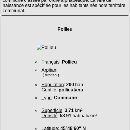
commune classée par ordre alphabétique. La ville de
naissance est spécifiée pour les habitants nés hors territoire
communal.
Pollieu
Français
:
Pollieu
Arpitan
:
( Arpitan )
Population
:
200
hab
Gentilé
:
pollieutans
Type
:
Commune
Superficie
:
3,71
km²
Densité
:
53.91
habhab/km²
Latitude
:
45°48'60" N