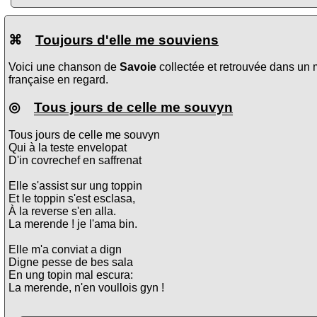
⌘
Toujours d'elle me souviens
Voici une chanson de
Savoie
collectée et retrouvée dans un 
française en regard.
◎
Tous jours de celle me souvyn
Tous jours de celle me souvyn
Qui à la teste envelopat
D'in covrechef en saffrenat
Elle s'assist sur ung toppin
Et le toppin s'est esclasa,
À la reverse s'en alla.
La merende ! je l'ama bin.
Elle m'a conviat a dign
Digne pesse de bes sala
En ung topin mal escura:
La merende, n'en voullois gyn !