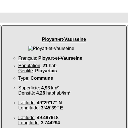
Ployart-et-Vaurseine
Français
:
Ployart-et-Vaurseine
Population
:
21
hab
Gentilé
:
Ployartais
Type
:
Commune
Superficie
:
4,93
km²
Densité
:
4.26
habhab/km²
Latitude
:
49°29'17" N
Longitude
:
3°45'39" E
Latitude
:
49.487918
Longitude
:
3.744294