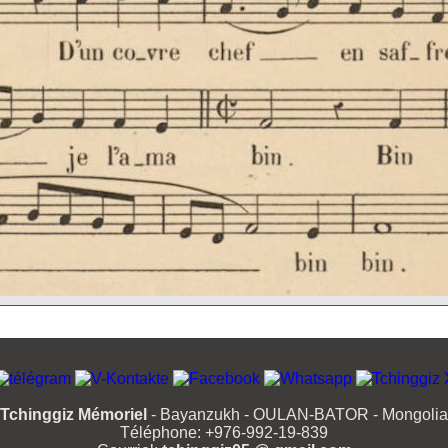
Tchinggiz Mémoriel
- Bayanzukh - OULAN-BATOR - Mongolia
Téléphone: +976-992-19-839