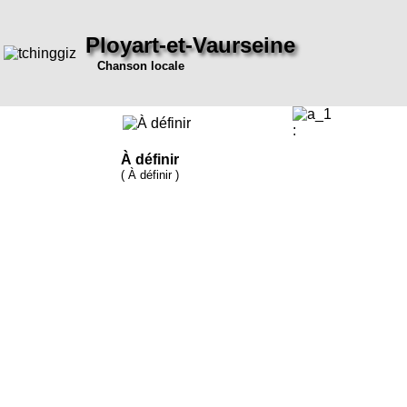
Ployart-et-Vaurseine
Chanson locale
:
À définir
( À définir )