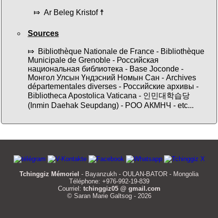
⤇ Ar Beleg Kristof ☨
Sources
⤇ Bibliothèque Nationale de France - Bibliothèque
Municipale de Grenoble - Российская
национальная библиотека - Base Joconde -
Монгол Улсын Үндэсний Номын Сан - Archives
départementales diverses - Российские архивы -
Bibliotheca Apostolica Vaticana - 인민대학습당
(Inmin Daehak Seupdang) - РОО АКМНЧ - etc...
Tchinggiz Mémoriel
- Bayanzukh - OULAN-BATOR - Mongolia
Téléphone: +976-992-19-839
Courriel:
tchinggiz05 @ gmail.com
© Saran Marie Galtsog - 2026