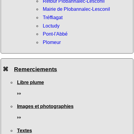
Retour Plobannalec-Lesconil
Mairie de Plobannalec-Lesconil
Tréffiagat
Loctudy
Pont-l'Abbé
Plomeur
⌘
Remerciements
Libre plume
⤇
Images et photographies
⤇
Textes