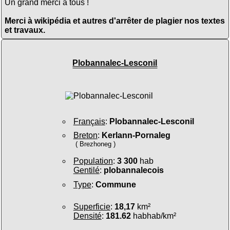
Un grand merci à tous !
Merci à wikipédia et autres d'arrêter de plagier nos textes
et travaux.
Plobannalec-Lesconil
Français
:
Plobannalec-Lesconil
Breton
:
Kerlann-Pornaleg
( Brezhoneg )
Population
:
3 300
hab
Gentilé
:
plobannalecois
Type
:
Commune
Superficie
:
18,17
km²
Densité
:
181.62
habhab/km²