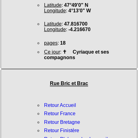
Latitude
:
47°49'0" N
Longitude
:
4°13'0" W
Latitude
:
47.816700
Longitude
:
-4.216670
pages
:
18
Ce jour
:
✝
Cyriaque et ses
compagnons
Rue Bric et Brac
Retour Accueil
Retour France
Retour Bretagne
Retour Finistère