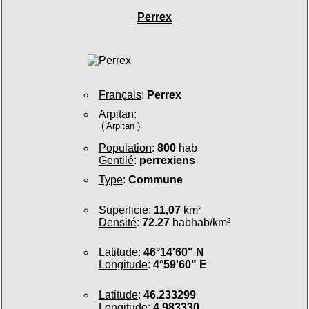
Perrex
Français
:
Perrex
Arpitan
:
( Arpitan )
Population
:
800
hab
Gentilé
:
perrexiens
Type
:
Commune
Superficie
:
11,07
km²
Densité
:
72.27
habhab/km²
Latitude
:
46°14'60" N
Longitude
:
4°59'60" E
Latitude
:
46.233299
Longitude
:
4.983330