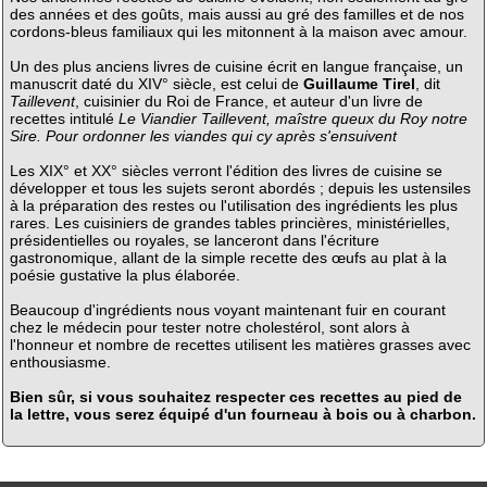
des années et des goûts, mais aussi au gré des familles et de nos
cordons-bleus familiaux qui les mitonnent à la maison avec amour.
Un des plus anciens livres de cuisine écrit en langue française, un
manuscrit daté du XIV° siècle, est celui de
Guillaume Tirel
, dit
Taillevent
, cuisinier du Roi de France, et auteur d'un livre de
recettes intitulé
Le Viandier Taillevent, maîstre queux du Roy notre
Sire. Pour ordonner les viandes qui cy après s'ensuivent
Les XIX° et XX° siècles verront l'édition des livres de cuisine se
développer et tous les sujets seront abordés ; depuis les ustensiles
à la préparation des restes ou l'utilisation des ingrédients les plus
rares. Les cuisiniers de grandes tables princières, ministérielles,
présidentielles ou royales, se lanceront dans l'écriture
gastronomique, allant de la simple recette des œufs au plat à la
poésie gustative la plus élaborée.
Beaucoup d'ingrédients nous voyant maintenant fuir en courant
chez le médecin pour tester notre cholestérol, sont alors à
l'honneur et nombre de recettes utilisent les matières grasses avec
enthousiasme.
Bien sûr, si vous souhaitez respecter ces recettes au pied de
la lettre, vous serez équipé d'un fourneau à bois ou à charbon.