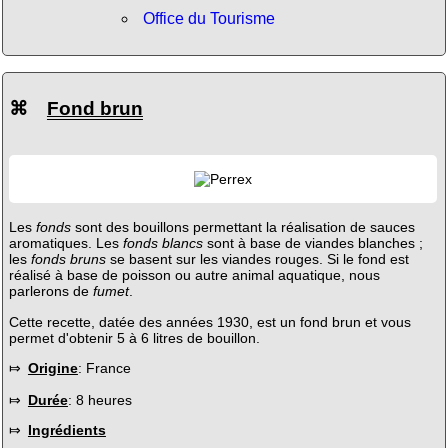
Office du Tourisme
⌘
Fond brun
Les
fonds
sont des bouillons permettant la réalisation de sauces
aromatiques. Les
fonds blancs
sont à base de viandes blanches ;
les
fonds bruns
se basent sur les viandes rouges. Si le fond est
réalisé à base de poisson ou autre animal aquatique, nous
parlerons de
fumet
.
Cette recette, datée des années 1930, est un fond brun et vous
permet d'obtenir 5 à 6 litres de bouillon.
⤇
Origine
: France
⤇
Durée
: 8 heures
⤇
Ingrédients