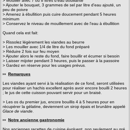
> Mouiller avec 7 ou 8 litres d'eau bouillante
> Ajouter le bouquet, 3 grammes de sel par litre d'eau ajouté, un
peu de poivre
> Amenez à ébullition puis cuire doucement pendant 5 heures
minimum
> Conservez le niveau de mouillement avec de l'eau à ébullition
Quand cela est fait:
> Rissolez légèrement les viandes au beurre
> Les mouiller avec 1/4 de litre du fond préparé
> Réduire 2 fois sur feu moyen
> Ajouter alors le reste du fond, faire bouillir et écumer si besoin
> Laisser mijoter pendant 3 heures, puis le passer à la passoire
> Gardez en réserve pour les usages prévus.
⤇
Remarques
Les viandes ayant servi à la réalisation de ce fond, seront utilisées
pour réaliser un hachis excellent après avoir encore bouilli 2 heures
; le jus de cette cuisson pouvant servir pour un braisé.
> Les os du premier jus, encore bouillis 4 à 5 heures pour en
récupérer la gélatine, deviennent un sirop épais et brunâtre appelé
Glace de viande
.
⤇
Notre ancienne gastronomie
Nos anciennes recettes de cuisine évoluent, non seulement au gré