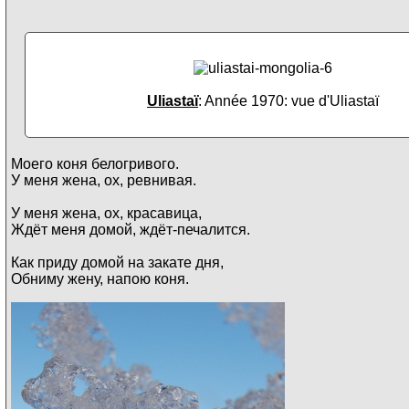
Uliastaï
: Année 1970: vue d'Uliastaï
Моего коня белогривого.
У меня жена, ох, ревнивая.
У меня жена, ох, красавица,
Ждёт меня домой, ждёт-печалится.
Как приду домой на закате дня,
Обниму жену, напою коня.