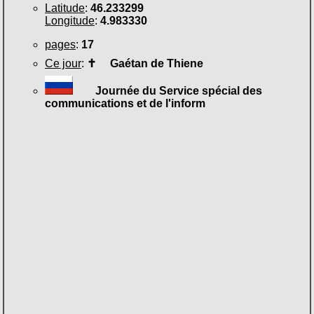
Latitude
:
46.233299
Longitude
:
4.983330
pages
:
17
Ce jour
:
✝
Gaétan de Thiene
Journée du Service spécial des
communications et de l'inform