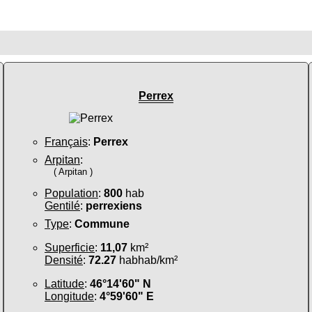
Perrex
Français
:
Perrex
Arpitan
:
( Arpitan )
Population
:
800
hab
Gentilé
:
perrexiens
Type
:
Commune
Superficie
:
11,07
km²
Densité
:
72.27
habhab/km²
Latitude
:
46°14'60" N
Longitude
:
4°59'60" E