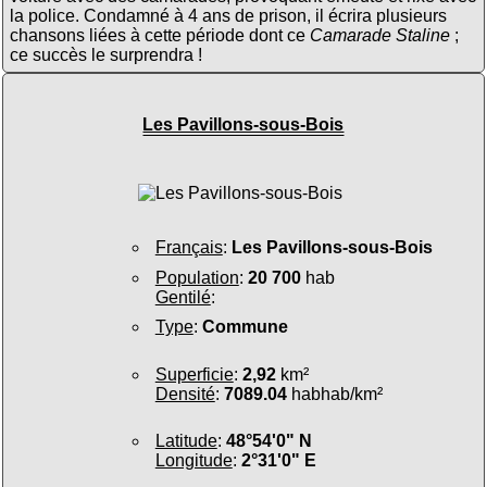
la police. Condamné à 4 ans de prison, il écrira plusieurs
chansons liées à cette période dont ce
Camarade Staline
;
ce succès le surprendra !
Les Pavillons-sous-Bois
Français
:
Les Pavillons-sous-Bois
Population
:
20 700
hab
Gentilé
:
Type
:
Commune
Superficie
:
2,92
km²
Densité
:
7089.04
habhab/km²
Latitude
:
48°54'0" N
Longitude
:
2°31'0" E