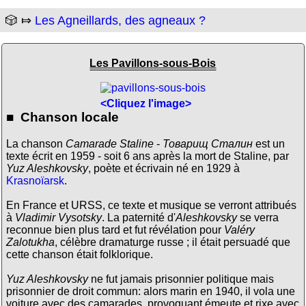
🎲 ⤇
Les Agneillards, des agneaux ?
Les Pavillons-sous-Bois
<Cliquez l'image>
■ Chanson locale
La chanson
Camarade Staline
-
Товарищ Сталин
est un
texte écrit en 1959 - soit 6 ans après la mort de Staline, par
Yuz Aleshkovsky
, poète et écrivain né en 1929 à
Krasnoïarsk
.
En France et URSS, ce texte et musique se verront attribués
à
Vladimir Vysotsky
. La paternité d'
Aleshkovsky
se verra
reconnue bien plus tard et fut révélation pour
Valéry
Zalotukha
, célèbre dramaturge russe ; il était persuadé que
cette chanson était folklorique.
Yuz Aleshkovsky
ne fut jamais prisonnier politique mais
prisonnier de droit commun: alors marin en 1940, il vola une
voiture avec des camarades, provoquant émeute et rixe avec