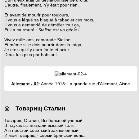
L'un d'eux était un déviationniste de droite,
L'autre, finalement, n'y était pour rien.
Et avant de mourir pour toujours,
Il vous a légué sa blague à tabac et ces mots,
Il vous a demandé de démêler tout ça,
Et il a murmuré :
Staline est un génie !
Vivez mille ans, camarade Staline,
Et même si je dois pourrir dans la taïga,
Je crois qu'il y aura fonte et acier
Deux fois plus par habitant...
Allemant - 02
: Année 1918: La grande rue d'Allemant, Aisne
◎
Товарищ Сталин
Товарищ Сталин, Вы большой ученый
В науках вы познали высший толк.
А я простой советский заключенный,
И мой товарищ - серый брянский волк...