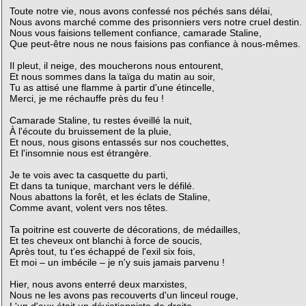
Toute notre vie, nous avons confessé nos péchés sans délai,
Nous avons marché comme des prisonniers vers notre cruel destin.
Nous vous faisions tellement confiance, camarade Staline,
Que peut-être nous ne nous faisions pas confiance à nous-mêmes.
Il pleut, il neige, des moucherons nous entourent,
Et nous sommes dans la taïga du matin au soir,
Tu as attisé une flamme à partir d'une étincelle,
Merci, je me réchauffe près du feu !
Camarade Staline, tu restes éveillé la nuit,
À l'écoute du bruissement de la pluie,
Et nous, nous gisons entassés sur nos couchettes,
Et l'insomnie nous est étrangère.
Je te vois avec ta casquette du parti,
Et dans ta tunique, marchant vers le défilé.
Nous abattons la forêt, et les éclats de Staline,
Comme avant, volent vers nos têtes.
Ta poitrine est couverte de décorations, de médailles,
Et tes cheveux ont blanchi à force de soucis,
Après tout, tu t'es échappé de l'exil six fois,
Et moi – un imbécile – je n'y suis jamais parvenu !
Hier, nous avons enterré deux marxistes,
Nous ne les avons pas recouverts d'un linceul rouge,