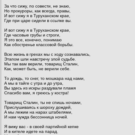
За что сижу, по совести, не знаю,
Но прокуроры, как всегда, правы,
И вот сижу я в Туруханском крае,
Где при царе сидели в ссылке вы.
И вот сижу я в Туруханском крае,
Где часовые грубы и строги,
Я это все, конечно, понимаю
Как обостренье классовой борьбы.
Всю жизнь в грехах мы с ходу сознавались,
Этапом шли навстречу злой судьбе.
Мы так вам верили, товарищ Сталин,
Как, может быть, не верили себе.
То дождь, то снег, то мошкара над нами,
А мы в тайге с утра и до утра,
Вы здесь из искры раздували пламя
Спасибо вам, я греюсь у костра!
Товарищ Сталин, ты не спишь ночами,
Прислушиваясь к шороху дождей,
А мы лежим на нарах штабелями,
И нам чужда бессонница ночей.
Я вижу вас - в своей партийной кепке
И в кителе идете на парад.