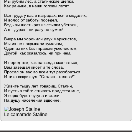
Мы рубим лес, а сталинские щепки,
Как раньше, в наши головы летят.
Вся грудь у вас в наградах, вся в медалях,
И волос от заботы поседел,
Ведь вы шесть раз из ссылки убегали,
А я - дурак - ни разу не сумел!
Вчера мы хоронили двух марксистов,
Мы их не накрывали кумачом,
Один из них был правым уклонистом,
Другой, как оказалось, ни при чем.
И перед тем, как навсегда скончаться,
Вам завещал кисет и те слова,
Просил он вас во всем тут разобраться
И тихо вскрикнул: "Сталин - голова!"
Живите тыщу лет, товарищ Сталин,
И пусть в тайге сгнивать придется мне,
Я верю будет чугуна и стали
На душу населения вдвойне.
Le camarade Staline