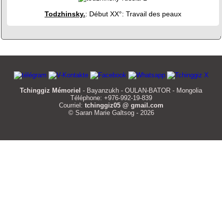
Todzhinsky.
: Début XX°: Travail des peaux
Tchinggiz Mémoriel
- Bayanzukh - OULAN-BATOR - Mongolia
Téléphone: +976-992-19-839
Courriel:
tchinggiz05 @ gmail.com
© Saran Marie Galtsog - 2026