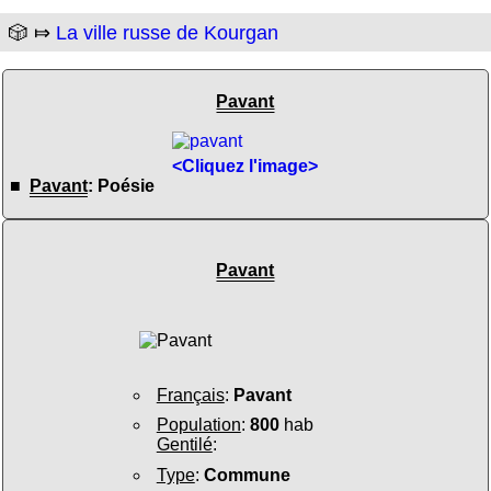
🎲 ⤇
La ville russe de Kourgan
Pavant
<Cliquez l'image>
■
Pavant
: Poésie
Pavant
Français
:
Pavant
Population
:
800
hab
Gentilé
:
Type
:
Commune