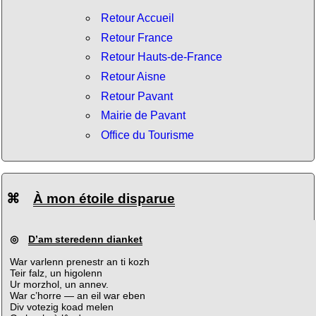
Retour Accueil
Retour France
Retour Hauts-de-France
Retour Aisne
Retour Pavant
Mairie de Pavant
Office du Tourisme
⌘
À mon étoile disparue
◎
D’am steredenn dianket
War varlenn prenestr an ti kozh
Teir falz, un higolenn
Ur morzhol, un annev.
War c’horre — an eil war eben
Div votezig koad melen