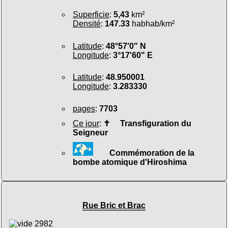
Superficie
:
5,43
km²
Densité
:
147.33
habhab/km²
Latitude
:
48°57'0" N
Longitude
:
3°17'60" E
Latitude
:
48.950001
Longitude
:
3.283330
pages
:
7703
Ce jour
:
✝
Transfiguration du
Seigneur
Commémoration de la
bombe atomique d'Hiroshima
Rue Bric et Brac