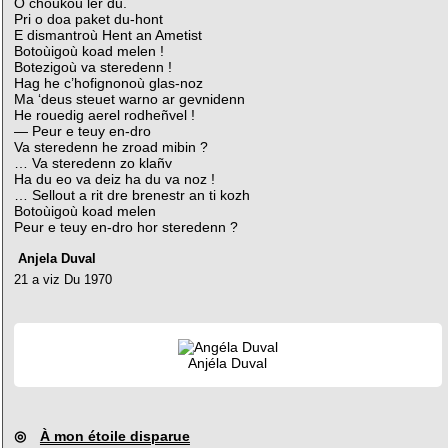
O choukoù lêr du.
Pri o doa paket du-hont
E dismantroù Hent an Ametist
Botoùigoù koad melen !
Botezigoù va steredenn !
Hag he c’hofignonoù glas-noz
Ma ‘deus steuet warno ar gevnidenn
He rouedig aerel rodheñvel !
— Peur e teuy en-dro
Va steredenn he zroad mibin ?
… Va steredenn zo klañv
Ha du eo va deiz ha du va noz !
… Sellout a rit dre brenestr an ti kozh
Botoùigoù koad melen
Peur e teuy en-dro hor steredenn ?
Anjela Duval
21 a viz Du 1970
Anjéla Duval
◎
À mon étoile disparue