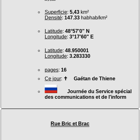
Superficie
:
5,43
km²
Densité
:
147.33
habhab/km²
Latitude
:
48°57'0" N
Longitude
:
3°17'60" E
Latitude
:
48.950001
Longitude
:
3.283330
pages
:
16
Ce jour
:
✝
Gaétan de Thiene
Journée du Service spécial
des communications et de l'inform
Rue Bric et Brac