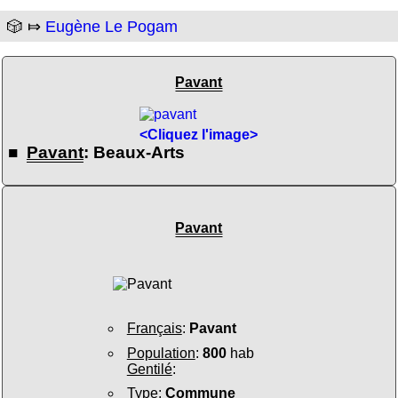
🎲 ⤇
Eugène Le Pogam
Pavant
<Cliquez l'image>
■
Pavant
: Beaux-Arts
Pavant
Français
:
Pavant
Population
:
800
hab
Gentilé
:
Type
:
Commune