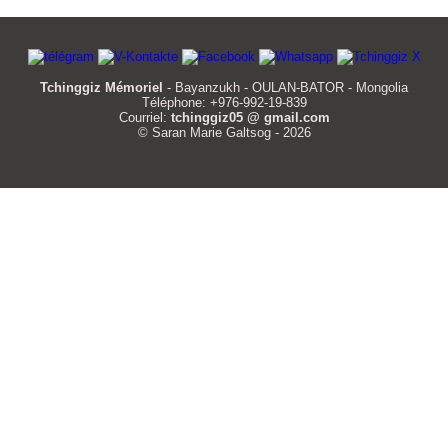
Tchinggiz Mémoriel
- Bayanzukh - OULAN-BATOR - Mongolia
Téléphone: +976-992-19-839
Courriel:
tchinggiz05 @ gmail.com
© Saran Marie Galtsog - 2026