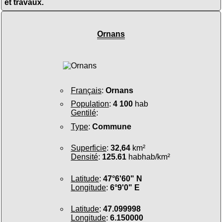
et travaux.
Ornans
Français
:
Ornans
Population
:
4 100
hab
Gentilé
:
Type
:
Commune
Superficie
:
32,64
km²
Densité
:
125.61
habhab/km²
Latitude
:
47°6'60" N
Longitude
:
6°9'0" E
Latitude
:
47.099998
Longitude
:
6.150000