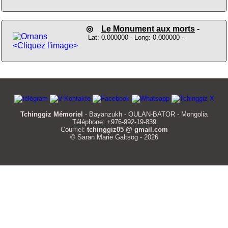
◎
Le Monument aux morts
-
Lat: 0.000000 - Long: 0.000000 -
<Cliquez l'image>
Tchinggiz Mémoriel
- Bayanzukh - OULAN-BATOR - Mongolia
Téléphone: +976-992-19-839
Courriel:
tchinggiz05 @ gmail.com
© Saran Marie Galtsog - 2026