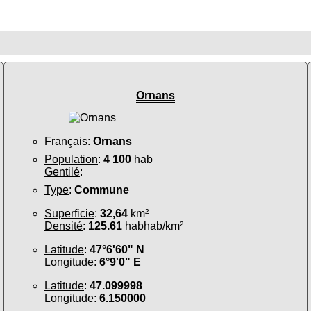
Ornans
Français
:
Ornans
Population
:
4 100
hab
Gentilé
:
Type
:
Commune
Superficie
:
32,64
km²
Densité
:
125.61
habhab/km²
Latitude
:
47°6'60" N
Longitude
:
6°9'0" E
Latitude
:
47.099998
Longitude
:
6.150000