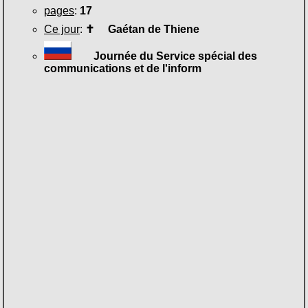
pages
:
17
Ce jour
:
✝
Gaétan de Thiene
Journée du Service spécial des
communications et de l'inform