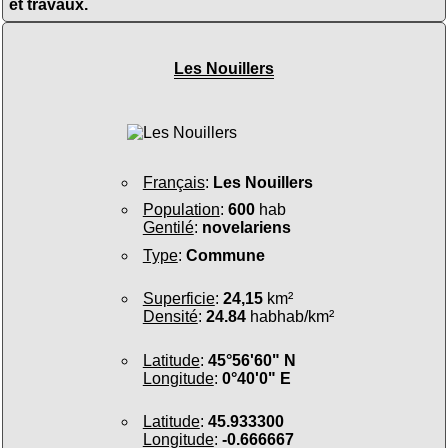
et travaux.
Les Nouillers
Français
:
Les Nouillers
Population
:
600
hab
Gentilé
:
novelariens
Type
:
Commune
Superficie
:
24,15
km²
Densité
:
24.84
habhab/km²
Latitude
:
45°56'60" N
Longitude
:
0°40'0" E
Latitude
:
45.933300
Longitude
:
-0.666667