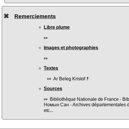
⌘
Remerciements
Libre plume
⤇
Images et photographies
⤇
Textes
⤇ Ar Beleg Kristof ☨
Sources
⤇ Bibliothèque Nationale de France - B
Номын Сан - Archives départementales 
etc...