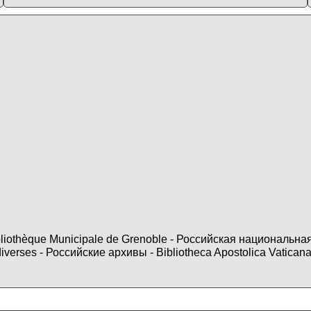
ibliothèque Municipale de Grenoble - Российская национальн
diverses - Российские архивы - Bibliotheca Apostolica Va