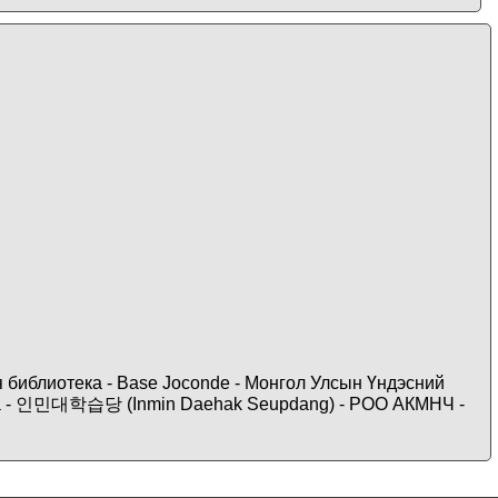
ая библиотека - Base Joconde - Монгол Улсын Үндэсний
ticana - 인민대학습당 (Inmin Daehak Seupdang) - РОО АКМНЧ -