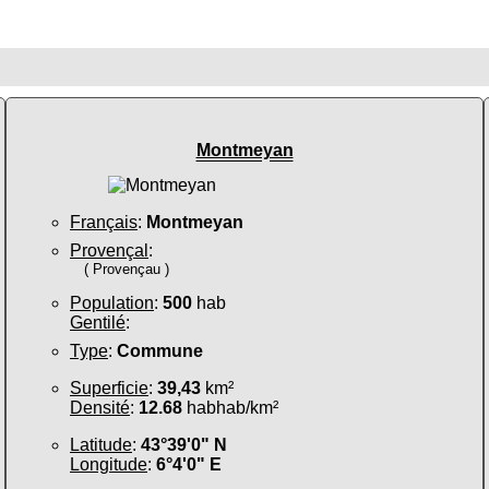
Montmeyan
Français
:
Montmeyan
Provençal
:
( Provençau )
Population
:
500
hab
Gentilé
:
Type
:
Commune
Superficie
:
39,43
km²
Densité
:
12.68
habhab/km²
Latitude
:
43°39'0" N
Longitude
:
6°4'0" E