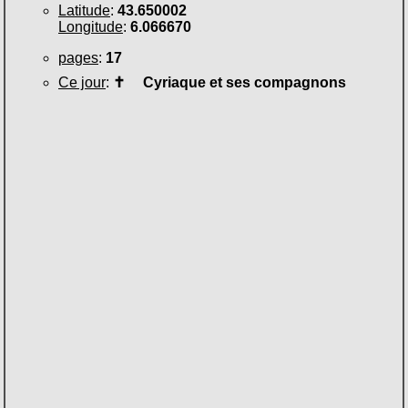
Latitude
:
43.650002
Longitude
:
6.066670
pages
:
17
Ce jour
:
✝
Cyriaque et ses compagnons