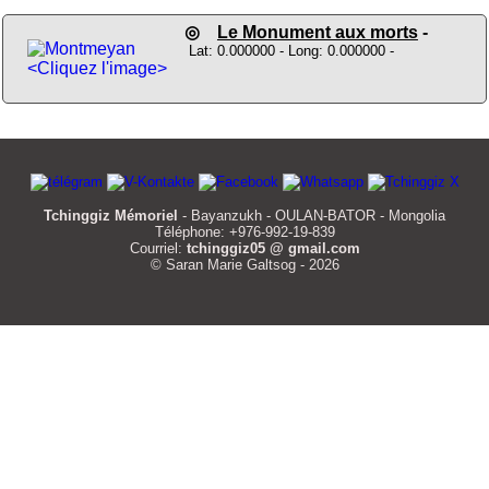
◎
Le Monument aux morts
-
Lat: 0.000000 - Long: 0.000000 -
<Cliquez l'image>
Tchinggiz Mémoriel
- Bayanzukh - OULAN-BATOR - Mongolia
Téléphone: +976-992-19-839
Courriel:
tchinggiz05 @ gmail.com
© Saran Marie Galtsog - 2026