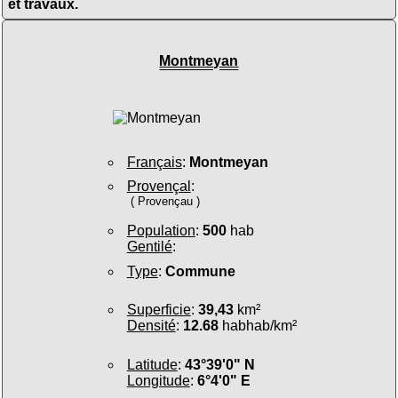
et travaux.
Montmeyan
Français
:
Montmeyan
Provençal
:
( Provençau )
Population
:
500
hab
Gentilé
:
Type
:
Commune
Superficie
:
39,43
km²
Densité
:
12.68
habhab/km²
Latitude
:
43°39'0" N
Longitude
:
6°4'0" E